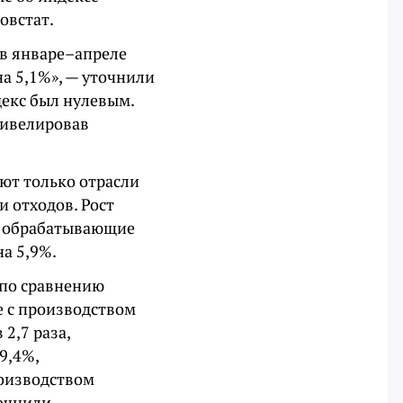
овстат.
в январе–апреле
на 5,1%», — уточнили
декс был нулевым.
нивелировав
ют только отрасли
 отходов. Рост
%, обрабатывающие
на 5,9%.
 по сравнению
е с производством
2,7 раза,
9,4%,
роизводством
точнили