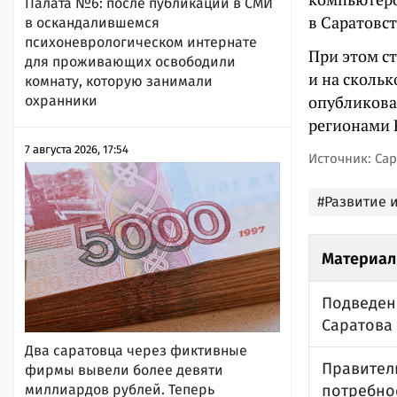
Палата №6: после публикации в СМИ
в Саратовст
в оскандалившемся
психоневрологическом интернате
При этом ст
для проживающих освободили
и на сколь
комнату, которую занимали
опубликова
охранники
регионами 
7 августа 2026, 17:54
Источник: Сар
#Развитие 
Материал
Подведен
Саратова 
Два саратовца через фиктивные
Правител
фирмы вывели более девяти
потребно
миллиардов рублей. Теперь