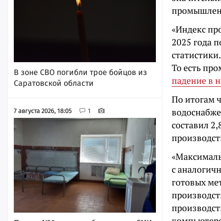
промышленн
«Индекс пр
2025 года п
статистики.
То есть пр
В зоне СВО погибли трое бойцов из
падение в н
Саратовской области
По итогам 
водоснабже
7 августа 2026, 18:05
1
составил 2
производств
«Максималь
с аналогич
готовых мет
производст
производст
компьютеро