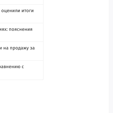
о оценили итоги
иях: пояснения
и на продажу за
равнению с