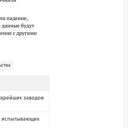
ли падение,
е данные будут
нение с другими
ьства
тарейших заводов
й, испытывающих