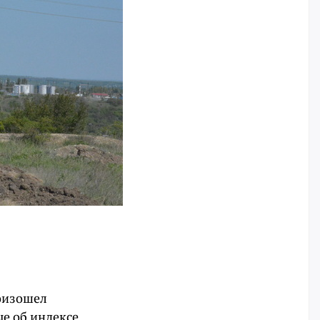
роизошел
е об индексе