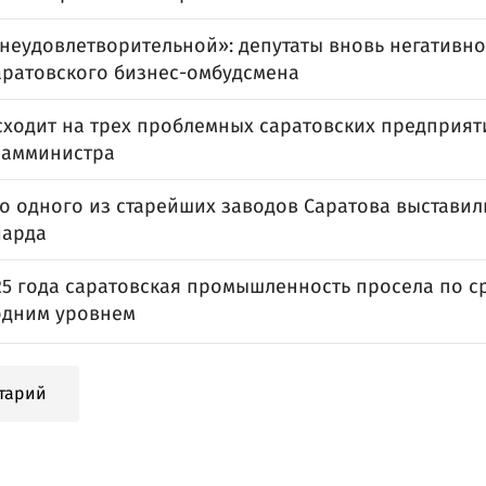
 неудовлетворительной»: депутаты вновь негативн
аратовского бизнес-омбудсмена
сходит на трех проблемных саратовских предприят
замминистра
о одного из старейших заводов Саратова выставил
иарда
25 года саратовская промышленность просела по с
дним уровнем
тарий