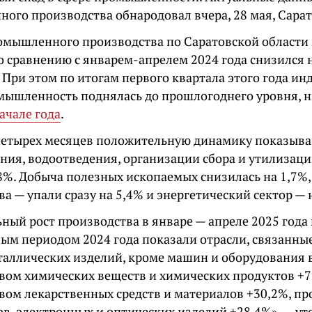
ого производства обнародовал вчера, 28 мая, Сарат
омышленного производства по Саратовской области 
о сравнению с январем-апрелем 2024 года снизился 
 При этом по итогам первого квартала этого года ин
омышленность поднялась до прошлогоднего уровня, 
ачале года
.
четырех месяцев положительную динамику показыва
ния, водоотведения, организации сбора и утилизации
,8%. Добыча полезных ископаемых снизилась на 1,7
а — упали сразу на 5,4% и энергетический сектор — 
ный рост производства в январе — апреле 2025 года
ным периодом 2024 года показали отрасли, связанны
аллических изделий, кроме машин и оборудования в 
вом химических веществ и химических продуктов +7
вом лекарственных средств и материалов +30,2%, п
в, электронных и оптических изделий +28,4%», — у