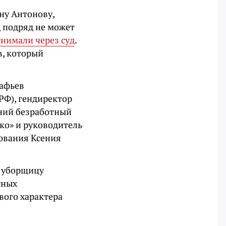
ну Антонову,
д подряд не может
снимали через суд
.
в, который
тафьев
РФ), гендиректор
тний безработный
ко» и руководитель
ования Ксения
ю уборщицу
сных
вого характера