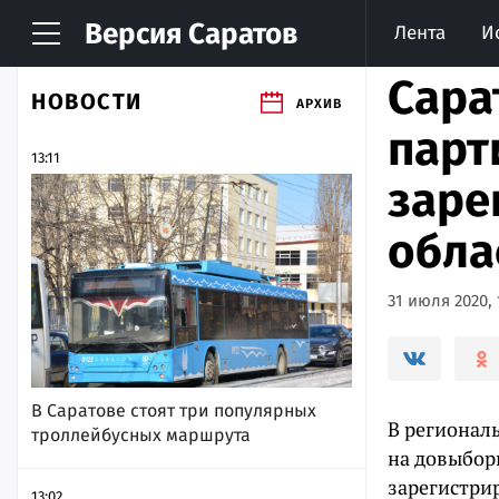
Версия
Саратов
Лента
И
Сара
НОВОСТИ
АРХИВ
парт
13:11
заре
обла
31 июля 2020, 
В Саратове стоят три популярных
В регионал
троллейбусных маршрута
на довыбор
зарегистри
13:02