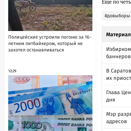
Еще по чет
#довыборы 
Материал
Полицейские устроили погоню за 16-
летним питбайкером, который не
Избирком
захотел останавливаться
баннеров
В Саратов
12:29
их приос
Глава Цен
дня
Мэр разр
адресов