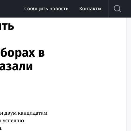
Сообщить новость
Контакты
ять
борах в
казали
ии двум кандидатам
и успешно
.