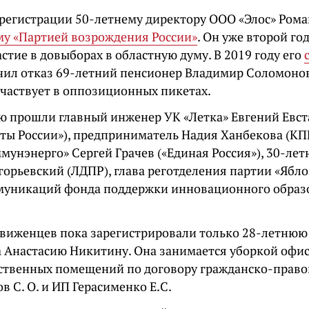
 регистрации 50-летнему директору ООО «Элос» Рома
у «Партией возрождения России»
. Он уже второй го
стие в довыборах в областную думу. В 2019 году его
чил отказ 69-летний пенсионер Владимир Соломоно
участвует в оппозиционных пикетах.
ю прошли главный инженер УК «Летка» Евгений Евс
ты России»), предприниматель Надия Ханбекова (КП
мунэнерго» Сергей Грачев («Единая Россия»), 30-ле
горьевский (ЛДПР), глава реготделения партии «Ябло
муникаций фонда поддержки инновационного образ
виженцев пока зарегистрировали только 28-летню
а Анастасию Никитину. Она занимается уборкой офи
ственных помещений по договору гражданско-право
в С. О. и ИП Герасименко Е.С.