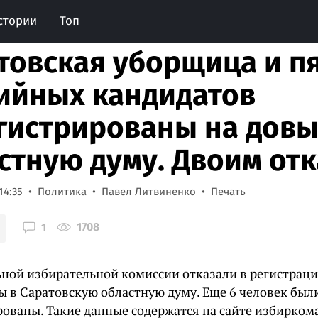
стории
Топ
товская уборщица и п
ийных кандидатов
гистрированы на довы
стную думу. Двоим от
14:35
Политика
Павел Литвиненко
Печать
1708
1
ьной избирательной комиссии отказали в регистрац
ы в Саратовскую областную думу. Еще 6 человек был
рованы. Такие данные содержатся на сайте избиркома