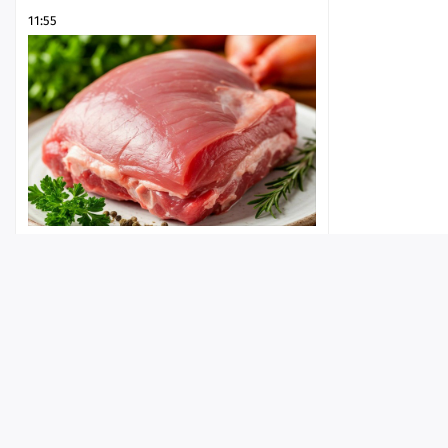
11:55
На границе с регионом задержали
машину с подозрительным мясом
индейки
Лента
Истории
Топ
Реклама
Контакт
11:39
© ИА «Версия-Саратов», 2026