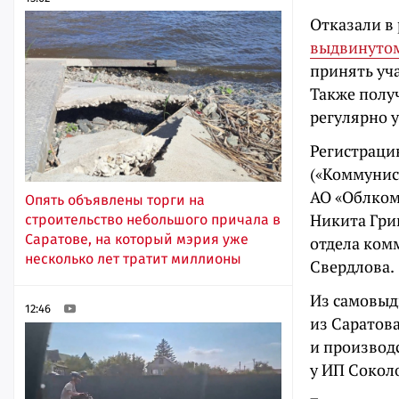
Отказали в
выдвинутом
принять уча
Также полу
регулярно 
Регистраци
(«Коммунис
АО «Облком
Опять объявлены торги на
Никита Гри
строительство небольшого причала в
Саратове, на который мэрия уже
отдела ком
несколько лет тратит миллионы
Свердлова.
Из самовыд
12:46
из Саратов
и производ
у ИП Соколо