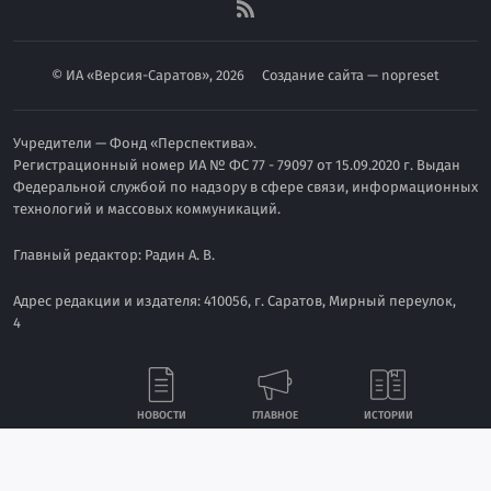
© ИА «Версия-Саратов», 2026
Создание сайта — nopreset
Учредители — Фонд «Перспектива».
Регистрационный номер ИА № ФС 77 - 79097 от 15.09.2020 г. Выдан
Федеральной службой по надзору в сфере связи, информационных
технологий и массовых коммуникаций.
Главный редактор: Радин А. В.
Адрес редакции и издателя: 410056, г. Саратов, Мирный переулок,
4
Телефон редакции: +7 (8452) 48-74-44
Связаться с отделом рекламы: 8 (8452) 75-86-08, nversia-
НОВОСТИ
ГЛАВНОЕ
ИСТОРИИ
commercial@mail.ru
Мнение авторов публикаций необязательно отражает позицию