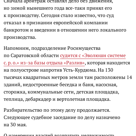
Сначала арбитраж оставлял дело без движения,
но зимой нынешнего года все-таки принял его
к производству. Сегодня стало известно, что суд
отказал в признании европейской компании
банкротом и введении в отношении него локального
производства.
Напомним, подразделение Росимущества
по Саратовской области
судится с «Эволюшн системе
с. р. о.» из-за базы отдыха «Разлив»
, которая находится
на полуострове напротив Усть-Курдюма. На 130
тысячах квадратных метров земли там расположены 14
зданий, недостроенные беседка и баня, насосная,
сторожка, коммунальные сети, детская площадка,
теплица, дебаркадер и вертолетная площадка.
Разбирательство по этому делу продолжается.
Следующее судебное заседание по делу назначено
на 30 мая.
О намерении властей возвратить недвижимость