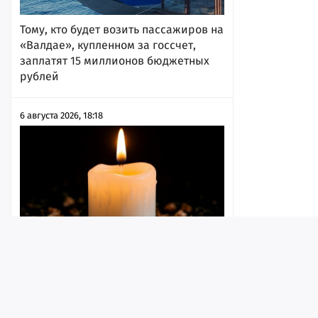
Тому, кто будет возить пассажиров на
«Валдае», купленном за госсчет,
заплатят 15 миллионов бюджетных
рублей
6 августа 2026, 18:18
Четыре жителя региона погибли в
Лента
Истории
Топ
Реклама
Контакт
ходе СВО, одному из них был 21 год