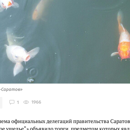
я-Саратов»
1966
1
иема официальных делегаций правительства Саратов
ое ущелье“» объявило торги, предметом которых явл