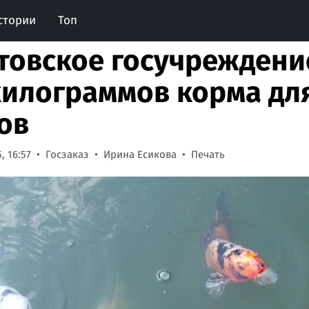
стории
Топ
товское госучреждени
килограммов корма дл
ов
, 16:57
Госзаказ
Ирина Есикова
Печать