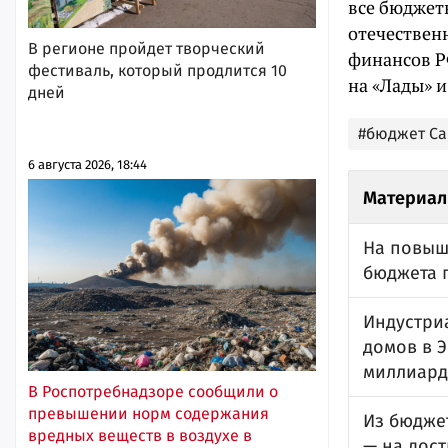
все бюджет
отечествен
В регионе пройдет творческий
финансов Р
фестиваль, который продлится 10
на «Лады» 
дней
#бюджет Са
6 августа 2026, 18:44
Материал
На повыш
бюджета 
Индустри
домов в Э
миллиард
В Роспотребнадзоре сообщили о
превышении норм содержания
Из бюдже
вредных веществ в воздухе в
— на дост