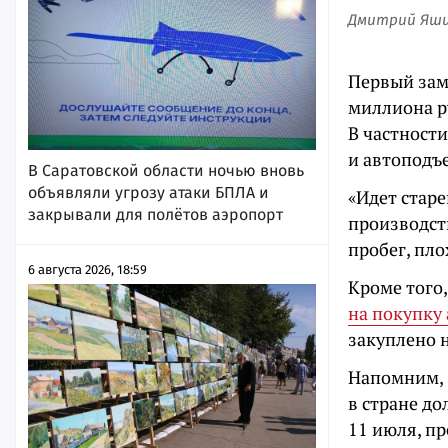
Дмитрий Яш
Первый зам
миллиона р
В частности
и автоподъ
В Саратовской области ночью вновь
объявляли угрозу атаки БПЛА и
«Идет стар
закрывали для полётов аэропорт
производств
пробег, пло
6 августа 2026, 18:59
Кроме того
на покупку
закуплено н
Напомним, 
в стране д
11 июля, п