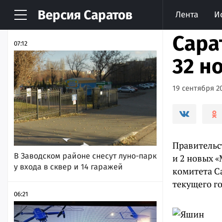
Версия
Саратов
Лента
И
НОВОСТИ
АРХИВ
Сара
07:12
32 н
19 сентября 20
Правительс
В Заводском районе снесут луно-парк
и 2 новых «
у входа в сквер и 14 гаражей
комитета С
текущего го
06:21