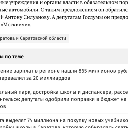
ные учреждения и органы власти в обязательном по
ные автомобили. С таким предложением он обратилс
Ф Антону Силуанову. А депутатам Госдумы он предл
и «Москвичи».
ратова и Саратовской области
ы по теме
ение зарплат в регионе нашли 865 миллионов руб
перевалил за 20 миллиардов
альный парк, достройка школы и диспансера, расс
нгельсе: депутаты одобрили поправки в бюджет на
ов
та выделят 74 миллиона на покупку новых учебнико
ройку школы в Саратове, которую собиралась сдать