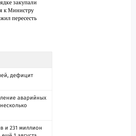
рядке закупали
я к Министру
ожил пересесть
лей, дефицит
еление аварийных
 несколько
в и 231 миллион
 ещё 1 августа