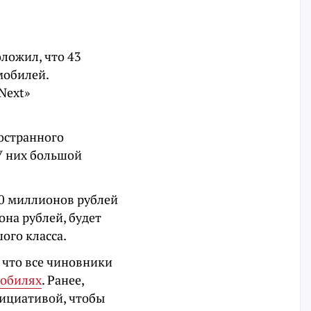
ложил, что 43
мобилей.
Next»
остранного
 У них большой
00 миллионов рублей
она рублей, будет
шого класса.
, что все чиновники
мобилях
. Ранее,
нициативой, чтобы