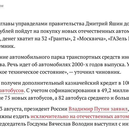
ин
главы управделами правительства Дмитрий Яшин до
ублей пойдут на покупку новых отечественных авто
, денег хватит на 32 «Гранты», 2 «Москвича», «
ГАЗель
емник.
ение автомобильного парка транспортных средств ин
а. Речь идет об автомобилях 2000-х годов выпуска.
хое техническое состояние», — уточнил чиновник.
, получен дополнительный казначейский кредит в 1
 автобусов
. С учетом
софинансирования
в 49,2 милли
е 75 новых автобусов, а 82 автобуса среднего и боль
3 августа, президент России
Владимир Путин заявил
олжны ездить
исключительно на отечественных авто
редседатель Госдумы Вячеслав Володин выступил с и