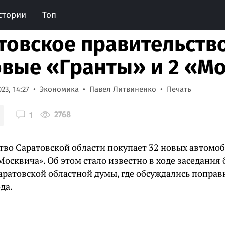
стории
Топ
товское правительств
овые «Гранты» и 2 «М
23, 14:27
Экономика
Павел Литвиненко
Печать
2768
1
тво Саратовской области покупает 32 новых автомоб
Москвича». Об этом стало известно в ходе заседани
аратовской областной думы, где обсуждались поправ
да.