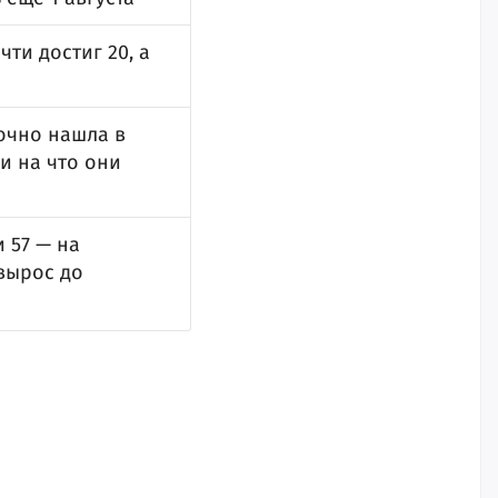
ти достиг 20, а
очно нашла в
и на что они
 57 — на
вырос до