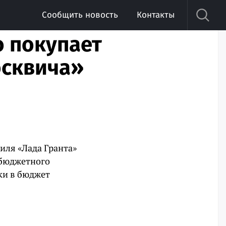
Сообщить новость
Контакты
о покупает
осквича»
иля «Лада Гранта»
я бюджетного
ки в бюджет