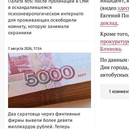
инцидент, в
Палата №6: после публикации в СМИ
(видео
здес
в оскандалившемся
психоневрологическом интернате
Евгений Поп
для проживающих освободили
доклад
.
комнату, которую занимали
охранники
Кроме того
прокуратур
Блинова
.
7 августа 2026, 17:54
По данным 
Дня города
автобусных
1 коммен
Два саратовца через фиктивные
фирмы вывели более девяти
миллиардов рублей. Теперь