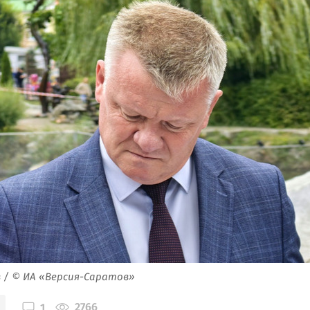
 / © ИА «Версия-Саратов»
2766
1