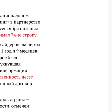
 Национальном
инг» в партнерстве
сентября он занял
имал 74-ю строку
.
тсайдеров эксперты
1 год и 9 месяцев.
орое было
рухнувшая
о информации
твенность несет
ендный договор
эров страны —
ности, отмечен