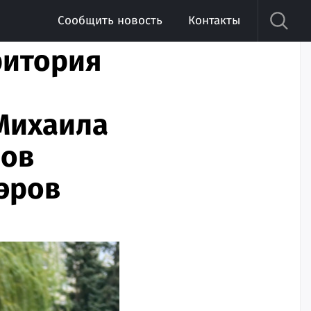
Сообщить новость
Контакты
ритория
Михаила
ров
эров