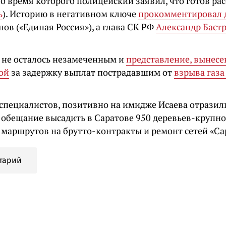
о время которого полицейский заявил, что готов ра
ь
). Историю в негативном ключе
прокомментировал 
ов («Единая Россия»), а глава СК РФ
Александр Баст
, не осталось незамеченным и
представление, вынесе
ой
за задержку выплат пострадавшим от
взрыва газа
специалистов, позитивно на имидже Исаева отразил
, обещание высадить в Саратове 950 деревьев-крупн
 маршрутов на брутто-контракты и ремонт сетей «Са
тарий