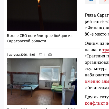
Глава Сара
рейтинге м
с Финансов
80-е место
В зоне СВО погибли трое бойцов из
Саратовской области
Одним из н
назвали
тр
7 августа 2026, 18:05
1
«Трагедия 
организова
скульптура
наблюдател
именно ад
с бизнесом
Другая сит
конфликт в