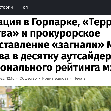
стории
Топ
ация в Горпарке, «Тер
тва» и прокурорское
ставление «загнали» 
ва в десятку аутсайде
онального рейтинга м
25, 12:16
Общество
Ирина Есикова
Печать