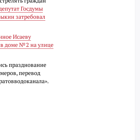
сстрелять граждан
депутат Госдумы
рыкин затребовал
нное Исаеву
 в доме № 2 на улице
ись празднование
омеров, перевод
ратовводоканала».