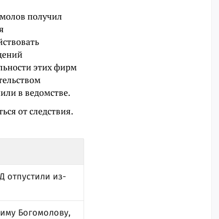
гомолов получил
я
йствовать
дений
льности этих фирм
тельством
или в ведомстве.
ться от следствия.
Д отпустили из-
диму Богомолову,