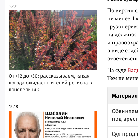
16:01
По версии с
не менее 4
грузоперев
на должнос
и правоохр
в виде сод
ответствен
На суде
Вад
От +12 до +30: рассказываем, какая
Тем не мене
погода ожидает жителей региона в
понедельник
Материал
15:48
Обвиняем
под арест
Суд продл