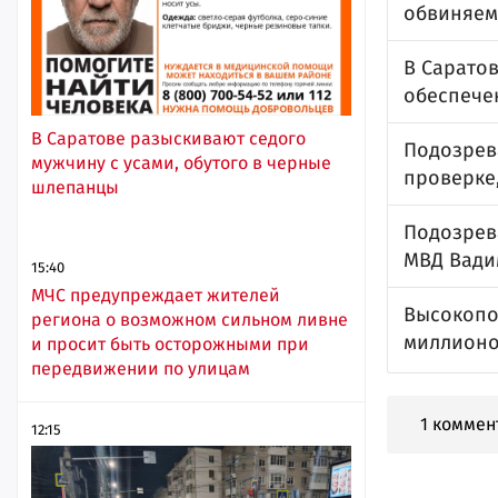
обвиняем
В Сарато
обеспече
В Саратове разыскивают седого
Подозрев
мужчину с усами, обутого в черные
проверке,
шлепанцы
Подозрев
МВД Вади
15:40
МЧС предупреждает жителей
Высокопо
региона о возможном сильном ливне
миллионо
и просит быть осторожными при
передвижении по улицам
1 коммен
12:15