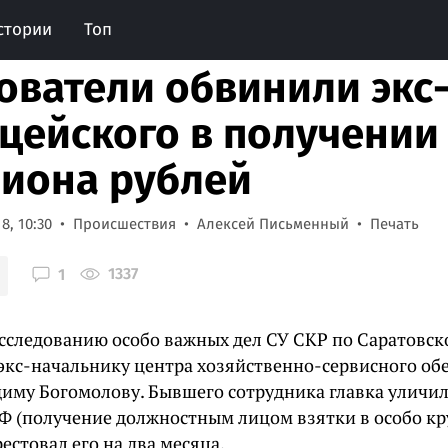
стории
Топ
ователи обвинили экс
цейского в получении 
иона рублей
8, 10:30
Происшествия
Алексей Письменный
Печать
1337
1
асследованию особо важных дел СУ СКР по Саратовс
экс-начальнику центра хозяйственно-сервисного об
диму Богомолову. Бывшего сотрудника главка уличил
 РФ (получение должностным лицом взятки в особо кр
рестовал его на два месяца.