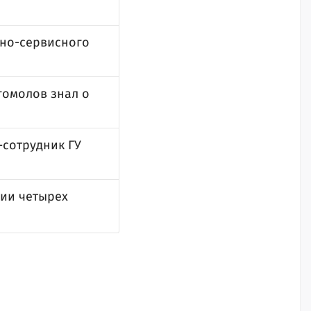
нно-сервисного
гомолов знал о
-сотрудник ГУ
ии четырех