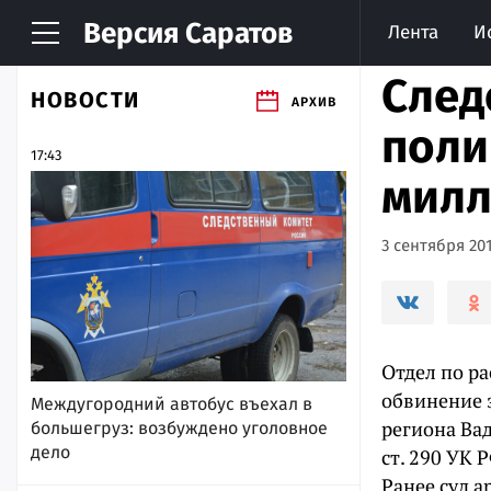
Версия
Саратов
Лента
И
След
НОВОСТИ
АРХИВ
поли
17:43
милл
3 сентября 201
Отдел по р
обвинение 
Междугородний автобус въехал в
региона Ва
большегруз: возбуждено уголовное
дело
ст. 290 УК
Ранее суд а