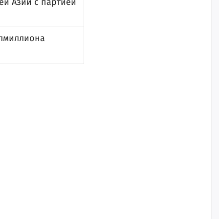
ей Азии с партией
олмиллиона