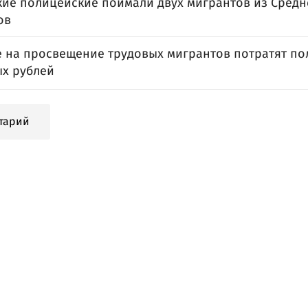
кие полицейские поймали двух мигрантов из Средн
ов
е на просвещение трудовых мигрантов потратят п
х рублей
тарий