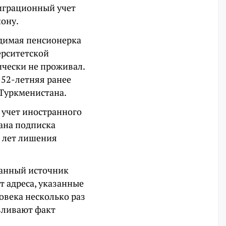
играционный учет
иону.
удимая пенсионерка
ерситетской
ически не проживал.
 52-летняя ранее
 Туркменистана.
 учет иностранного
ана подписка
и лет лишения
ванный источник
т адреса, указанные
овека несколько раз
авливают факт