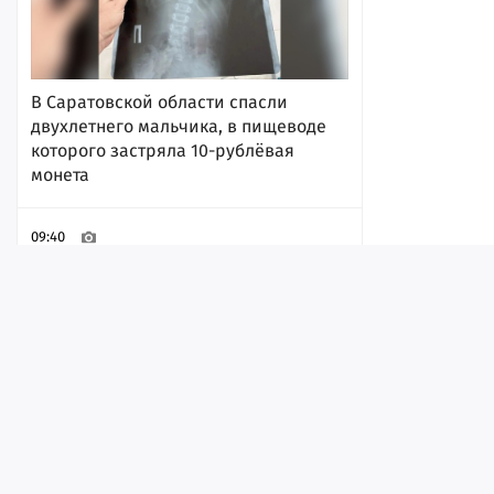
В Саратовской области спасли
двухлетнего мальчика, в пищеводе
которого застряла 10-рублёвая
монета
09:40
Лента
Истории
Топ
Реклама
Контакт
© ИА «Версия-Саратов», 2026
Угроза атаки БПЛА. В саратовском