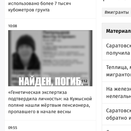
использовано более 7 тысяч
кубометров грунта
#мигранты
10:08
Материал
Саратовс
получила
Теплица,
мигранто
На желез
«Генетическая экспертиза
нелегаль
подтвердила личность»: на Кумысной
поляне нашли мёртвым пенсионера,
Саратовс
пропавшего в начале весны
обратно и
09:55