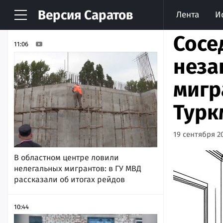
Версия
Саратов
Лента
И
НОВОСТИ
АРХИВ
Сосе
11:06
неза
мигр
Турк
19 сентября 20
В областном центре ловили
нелегальных мигрантов: в ГУ МВД
рассказали об итогах рейдов
10:44