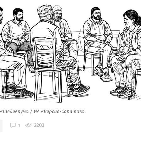
 «Шедеврум» / ИА «Версия-Саратов»
2202
1