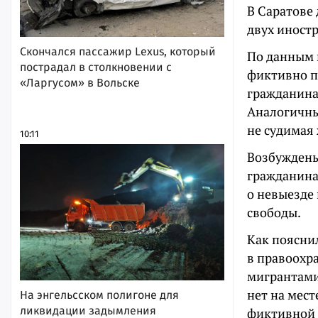
В Саратове
двух иностр
Скончался пассажир Lexus, который
По данным 
пострадал в столкновении с
фиктивно п
«Ларгусом» в Вольске
гражданина
Аналогичны
не судимая
10:11
Возбуждены
гражданина
о невыезде
свободы.
Как поясни
в правоохр
мигрантами,
нет на мес
На энгельсском полигоне для
ликвидации задымления
фиктивной 