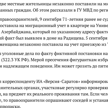
 две местные жительницы незаконно поставили на м
анных граждан. Об этом рассказали в ГУ МВД по рег
правоохранителей, 9 сентября 71-летняя ранее не с
оставила на миграционный учет в квартире на Унив
 Азербайджана, который по указанному адресу факт
й факт был выявлен в доме на Радищева. 5 сентября
 женщина незаконно поставила на учет приезжую из
 уголовные дела по факту фиктивной постановки на
 (322.3 УК РФ). Мерой пресечения фигуранткам избр
 и надлежащем поведении. Им может грозить до пят
л корреспонденту ИА «Версия-Саратов» информиро
анительных органах, участковые регулярно проверяю
 на предмет их реального проживания там. Если чел
те, то правоохранители опрашивают соседей и устан
прописки.