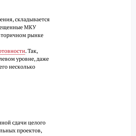
ения, складывается
змещенные МКУ
 вторичном рынке
готовности
. Так,
левом уровне, даже
его несколько
нной сдачи целого
альных проектов,