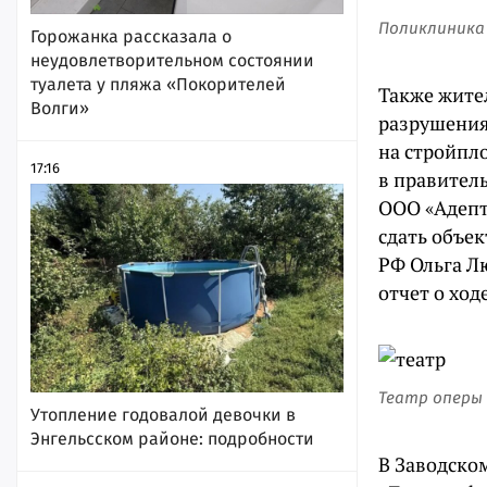
Поликлиника 
Горожанка рассказала о
неудовлетворительном состоянии
туалета у пляжа «Покорителей
Также жител
Волги»
разрушения
на стройпло
17:16
в правител
ООО «Адепт
сдать объек
РФ Ольга 
отчет о ход
Театр оперы
Утопление годовалой девочки в
Энгельсском районе: подробности
В Заводско