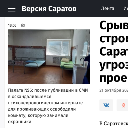
Версия
Саратов
Лента
И
НОВОСТИ
АРХИВ
Срыв
18:05
стро
Сара
угро
прое
Палата №6: после публикации в СМИ
21 октября 202
в оскандалившемся
психоневрологическом интернате
для проживающих освободили
комнату, которую занимали
охранники
В Саратовск