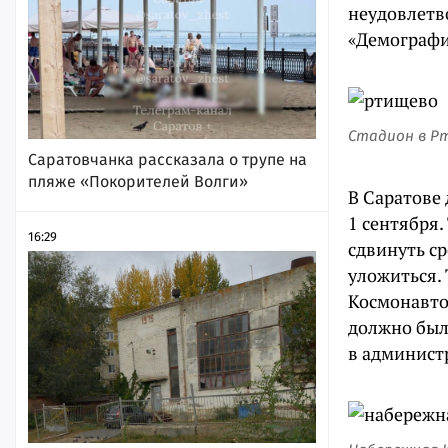
неудовлетво
«Демографи
Стадион в Р
Саратовчанка рассказала о трупе на
пляже «Покорителей Волги»
В Саратове 
1 сентября.
16:29
сдвинуть ср
уложиться.
Космонавтов
должно было
в админист