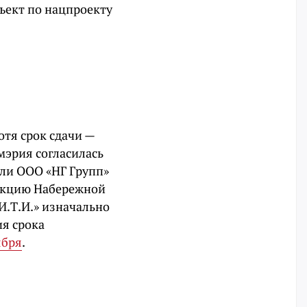
бъект по нацпроекту
отя срок сдачи —
 мэрия согласилась
 ли ООО «НГ Групп»
рукцию Набережной
И.Т.И.» изначально
ия срока
ября
.