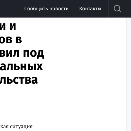
Сообщить новость
Контакты
и и
ов в
вил под
нальных
льства
ская ситуация