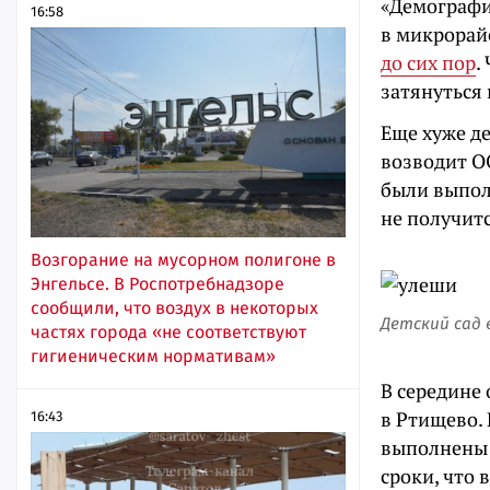
«Демография
16:58
в микрорай
до сих пор
.
затянуться 
Еще хуже де
возводит О
были выполн
не получитс
Возгорание на мусорном полигоне в
Энгельсе. В Роспотребнадзоре
сообщили, что воздух в некоторых
Детский сад 
частях города «не соответствуют
гигиеническим нормативам»
В середине
в Ртищево. 
16:43
выполнены 
сроки, что 