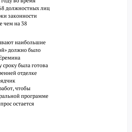
 году во время
68 должностных лиц
рки законности
 чем на 38
зывают наибольшие
ой» должно было
 Еремина
у сроку была готова
тренней отделке
рядчик
работ, чтобы
еральной программе
прос остается