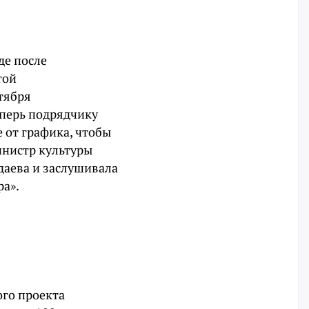
де после
той
нтября
еперь подрядчику
 от графика, чтобы
министр культуры
даева и заслушивала
ра».
ого проекта