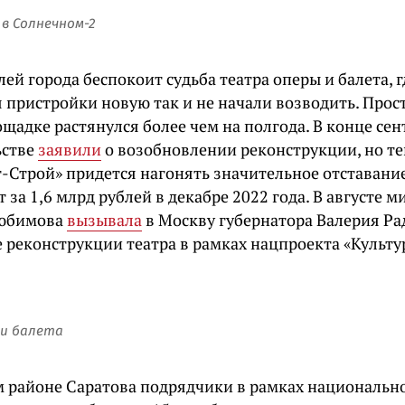
в Солнечном-2
ей города беспокоит судьба театра оперы и балета, г
 пристройки новую так и не начали возводить. Прос
щадке растянулся более чем на полгода. В конце се
ьстве
заявили
о возобновлении реконструкции, но т
-Строй» придется нагонять значительное отставание
т за 1,6 млрд рублей в декабре 2022 года. В августе 
Любимова
вызывала
в Москву губернатора Валерия Ра
е реконструкции театра в рамках нацпроекта «Культу
 и балета
м районе Саратова подрядчики в рамках национальн