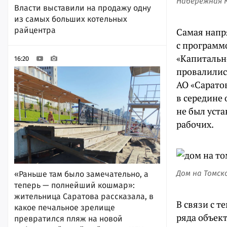
Набережная 
Власти выставили на продажу одну
из самых больших котельных
райцентра
Самая напр
с программ
«Капитальн
16:20
провалились
АО «Сарато
в середине 
не был уста
рабочих.
Дом на Томск
«Раньше там было замечательно, а
теперь — полнейший кошмар»:
жительница Саратова рассказала, в
В связи с т
какое печальное зрелище
ряда объек
превратился пляж на новой