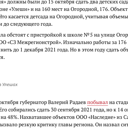
» должны были до 15 октября сдать два детских сада
оне «Улеши» и на 160 мест на Огородной, 176. Объек
 Что касается детсада на Огородной, учитывая объемы
и до следующего года.
ла обстоят с пристройкой к школе № 5 на улице Ого
ОО «СЗ Межрегионстрой». Изначально работы за 176
ить до 1 декабря 2021 года. Но в этом году сдать об
я.
в Улешах
 октября губернатор Валерий Радаев
побывал
на стад
Его собирались сдать 30 сентября 2021 года, но к 14
на 48%. Нахватавшее объектов ООО «Наследие» из С
вызвало резкую критику главы региона. Он назвал с