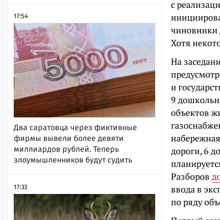
с реализац
инициирова
17:54
чиновники 
Хотя некото
На заседани
предусмотр
и государст
9 дошкольны
объектов ж
газоснабже
Два саратовца через фиктивные
набережная 
фирмы вывели более девяти
миллиардов рублей. Теперь
дороги, 6 
злоумышленников будут судить
планируетс
Разборов
д
ввода в экс
17:33
по ряду объ