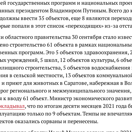
ией государственных программ и национальных прое
нных президентом Владимиром Путиным. Всего до к
должны ввести 35 объектов, еще 8 являются переход
рые попали в этот список «переходящих» из-за отст
и областного правительства 30 сентября стало извест
ено строительство 61 объекта в рамках национальны
венных программ. Это 5 объектов здравоохранения, 
х учреждений, 5 школ, 12 объектов культуры, 6 объе
илищного строительства, 5 объектов водоснабжения 
ния в сельской местности, 13 объектов коммунально
и приют для животных в Саратове, набережная в Вол
дорог регионального и межмуниципального значения,
я к вводу 61 объект. Министр экономического разви
окладывал
, что по итогам десяти месяцев 2021 года
плуатацию только по 9 объектам. Темпы не впечатля
ектов оказались сорваны и перенесены.