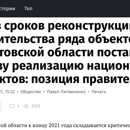
стории
Топ
 сроков реконструкци
ительства ряда объект
товской области поста
зу реализацию нацио
ктов: позиция правите
1, 15:22
Общество
Павел Литвиненко
Печать
3131
1
ой области к концу 2021 года складывается критиче