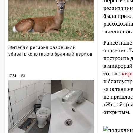
Первый зам
реализации
были привл
расходован
миллионов 
Ранее наше
Жителям региона разрешили
опасения. 
убивать копытных в брачный период
построить 
в микрорайо
только
кирп
17:31
и благоустр
за оставше
не пришлос
«Жильё» (н
открытым.