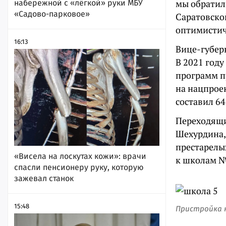
мы обратил
набережной с «лёгкой» руки МБУ
«Садово-парковое»
Саратовской
оптимистич
16:13
Вице-губерн
В 2021 год
программ пр
на нацпрое
составил 64
Переходящи
Шехурдина,
престарелых
«Висела на лоскутах кожи»: врачи
к школам № 
спасли пенсионеру руку, которую
зажевал станок
15:48
Пристройка 