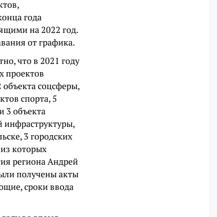
ктов,
онца года
ящими на 2022 год.
авания от графика.
но, что в 2021 году
х проектов
2 объекта соцсферы,
ктов спорта, 5
и 3 объекта
й инфраструктуры,
ьске, 3 городских
 из которых
тия региона Андрей
 были получены акты
ющие, сроки ввода