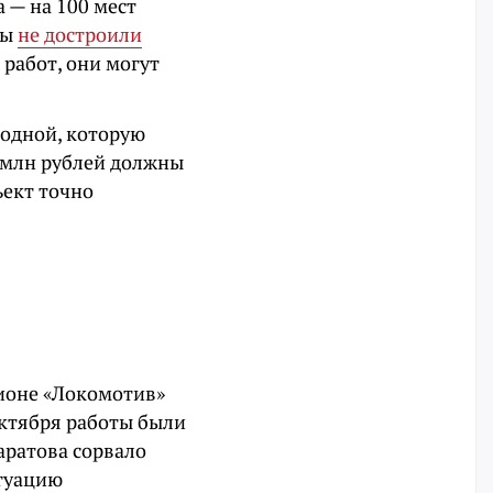
 — на 100 мест
ты
не достроили
 работ, они могут
родной, которую
 млн рублей должны
ъект точно
ионе «Локомотив»
 октября работы были
аратова сорвало
итуацию