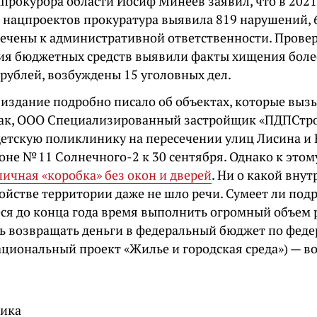
прокурора области Иосиф Минеев заявил, что в 2021
 нацпроектов прокуратура выявила 819 нарушений, 
ечены к административной ответственности. Прове
ия бюджетных средств выявили факты хищения более
рублей, возбуждены 15 уголовных дел.
 издание подробно писало об объектах, которые вы
Так, ООО Специализированный застройщик «ПДПСтр
детскую поликлинику на пересечении улиц Лисина и
не № 11 Солнечного-2 к 30 сентября. Однако к этом
ичная «коробка» без окон и дверей
. Ни о какой вну
ойстве территории даже не шло речи. Сумеет ли под
еся до конца года время выполнить огромный объем 
ь возвращать деньги в федеральный бюджет по фед
ациональный проект «Жилье и городская среда») — во