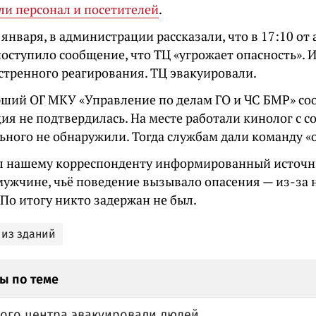
ли персонал и посетителей
.
 января, в администрации рассказали, что в 17:10 о
поступило сообщение, что ТЦ «угрожает опасность».
кстренного реагирования. ТЦ эвакуировали.
арший ОГ МКУ «Управление по делам ГО и ЧС БМР» со
я не подтвердилась. На месте работали кинолог с с
ьного не обнаружили. Тогда службам дали команду «
л нашему корреспонденту информированный источн
мужчине, чьё поведение вызывало опасения — из-за 
По итогу никто задержан не был.
 из зданий
ы по теме
вого центра эвакуировали людей