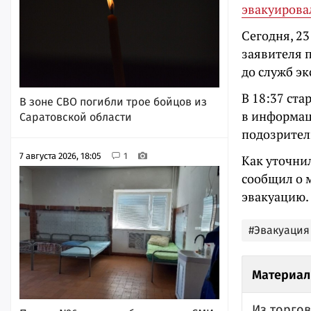
эвакуирова
Сегодня, 23
заявителя 
до служб э
В 18:37 ст
В зоне СВО погибли трое бойцов из
в информаци
Саратовской области
подозрител
7 августа 2026, 18:05
1
Как уточни
сообщил о 
эвакуацию. 
#Эвакуация
Материал
Из торго