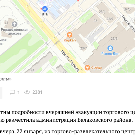
арты»
2381
1
стны подробности вчерашней эвакуации торгового це
 разместила администрация Балаковского района.
чера, 22 января, из торгово-развлекательного центр