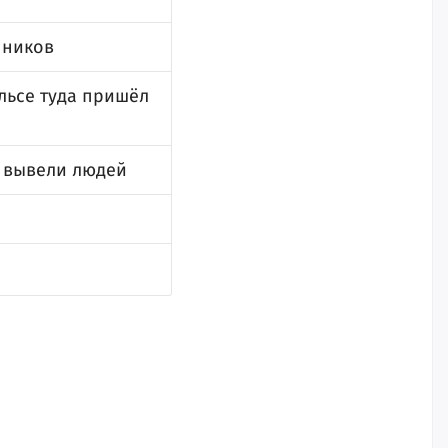
нников
льсе туда пришёл
в вывели людей