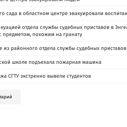
ого сада в областном центре эвакуировали воспита
акуацией отдела службы судебных приставов в Энге
с предметом, похожим на гранату
се из районного отдела службы судебных приставо
сской школе подъехала пожарная машина
жа СГТУ экстренно вывели студентов
тарий