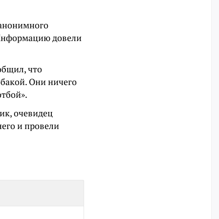
т анонимного
 Информацию довели
общил, что
обакой. Они ничего
отбой».
ик, очевидец
него и провели