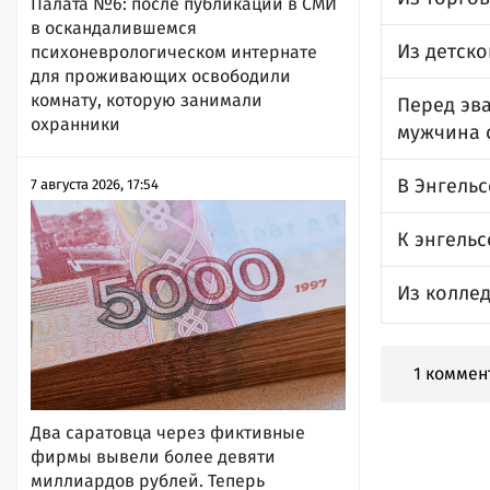
Палата №6: после публикации в СМИ
в оскандалившемся
Из детск
психоневрологическом интернате
для проживающих освободили
комнату, которую занимали
Перед эв
охранники
мужчина 
В Энгель
7 августа 2026, 17:54
К энгель
Из коллед
1 коммен
Два саратовца через фиктивные
фирмы вывели более девяти
миллиардов рублей. Теперь