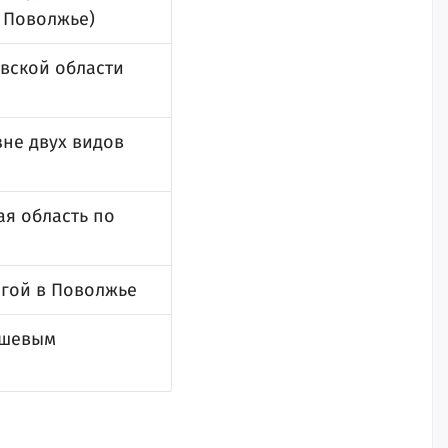
в Поволжье)
вской области
зне двух видов
ая область по
огой в Поволжье
ешевым