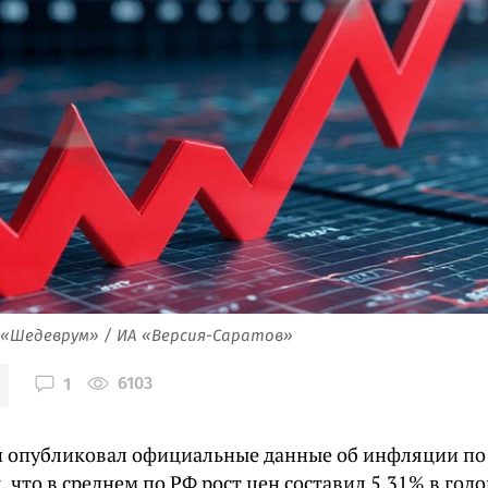
 «Шедеврум» / ИА «Версия-Саратов»
6103
1
и опубликовал официальные данные об инфляции по 
 что в среднем по РФ рост цен составил 5,31% в го