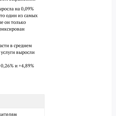
ыросла на 0,09%
Это один из самых
е он только
афиксирован
асти в среднем
 услуги выросли
+0,26% и +4,89%
жителям