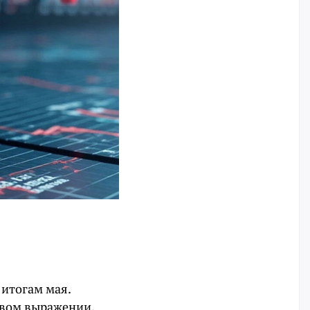
итогам мая.
довом выражении.