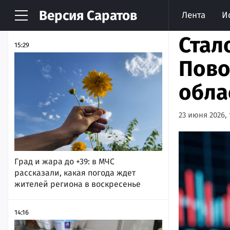
Версия
Саратов
Лента
И
НОВОСТИ
АРХИВ
Стал
15:29
Пово
обла
23 июня 2026, 
Град и жара до +39: в МЧС
рассказали, какая погода ждет
жителей региона в воскресенье
14:16