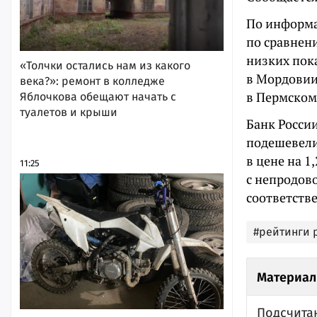
По информа
по сравнени
низких пок
«Толчки остались нам из какого
в Мордовии
века?»: ремонт в колледже
в Пермском 
Яблочкова обещают начать с
туалетов и крыши
Банк России
подешевели
в цене на 1
11:25
с непродов
соответств
#рейтинги 
Материал
Подсчита