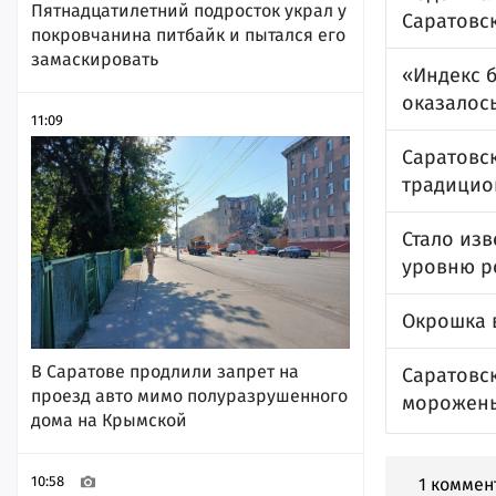
Пятнадцатилетний подросток украл у
Саратовск
покровчанина питбайк и пытался его
замаскировать
«Индекс 
оказалос
11:09
Саратовск
традицио
Стало изв
уровню р
Окрошка 
В Саратове продлили запрет на
Саратовс
проезд авто мимо полуразрушенного
морожен
дома на Крымской
10:58
1 коммен