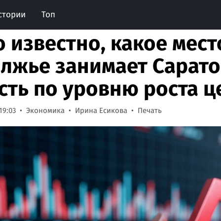
стории
Топ
о известно, какое мест
лжье занимает Сарато
сть по уровню роста ц
19:03
Экономика
Ирина Есикова
Печать