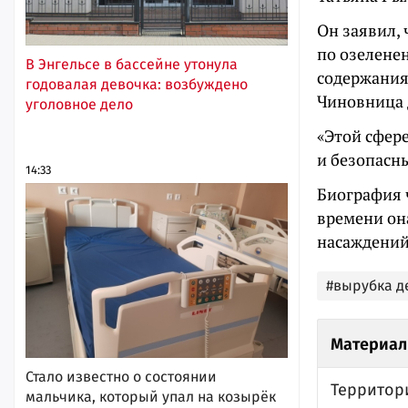
Он заявил,
по озелене
В Энгельсе в бассейне утонула
содержания
годовалая девочка: возбуждено
Чиновница 
уголовное дело
«Этой сфер
и безопасны
14:33
Биография 
времени он
насаждений
#вырубка д
Материал
Стало известно о состоянии
Территор
мальчика, который упал на козырёк