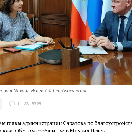
ова и Михаил Исаев / © t.me/isaevmixail
5795
1
ем главы администрации Саратова по благоустройст
хлова. Об этом сообщил мэр Михаил Исаев.