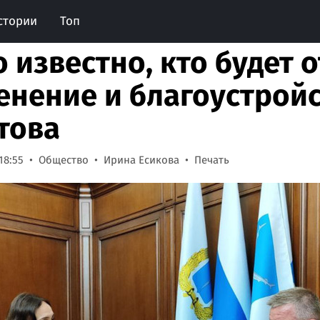
стории
Топ
о известно, кто будет 
енение и благоустрой
това
18:55
Общество
Ирина Есикова
Печать