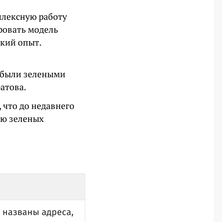
плексную работу
ровать модель
кий опыт.
а были зелеными
атова.
 что до недавнего
ию зеленых
 названы адреса,