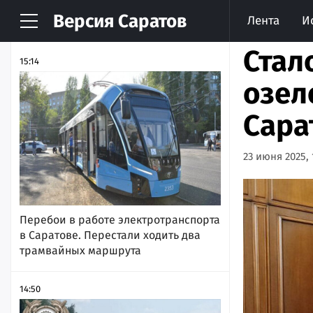
Версия
Саратов
Лента
И
НОВОСТИ
АРХИВ
Стал
15:14
озел
Сара
23 июня 2025, 
Перебои в работе электротранспорта
в Саратове. Перестали ходить два
трамвайных маршрута
14:50