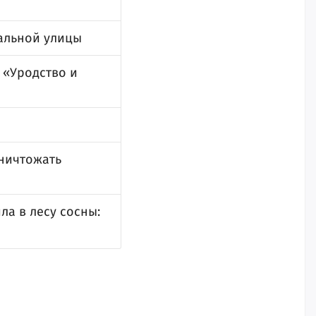
ральной улицы
 «Уродство и
уничтожать
а в лесу сосны: