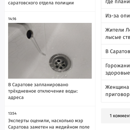
где плани
саратовского отдела полиции
Из-за оп
14:16
Жители Л
лысые ст
В Сарато
Горожанин
здоровые
В Саратове запланировано
Женщина 
трёхдневное отключение воды:
приговор
адреса
13:54
1 коммен
Эксперты оценили, насколько мэр
Саратова заметен на медийном поле