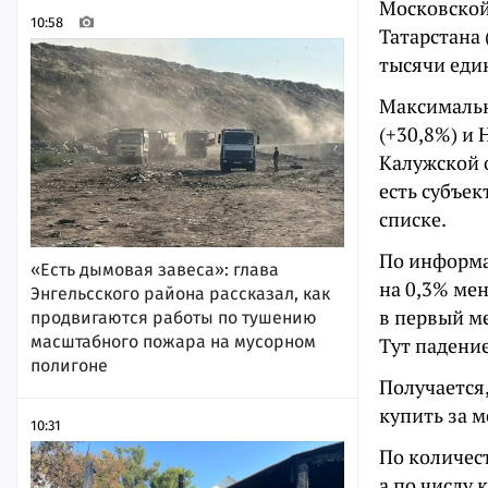
Московской 
10:58
Татарстана 
тысячи еди
Максимальн
(+30,8%) и 
Калужской о
есть субъек
списке.
По информ
«Есть дымовая завеса»: глава
на 0,3% мен
Энгельсского района рассказал, как
в первый ме
продвигаются работы по тушению
масштабного пожара на мусорном
Тут падени
полигоне
Получается
купить за 
10:31
По количест
а по числу 