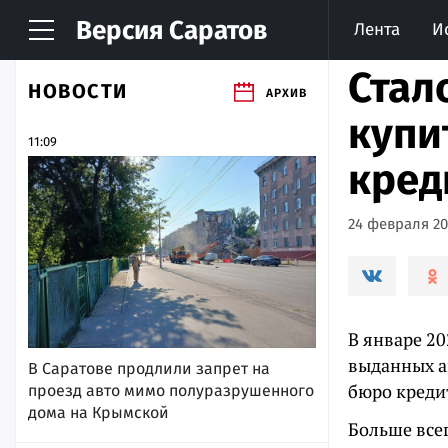
Версия
Саратов
Лента
И
Стал
НОВОСТИ
АРХИВ
купи
11:09
кред
24 февраля 202
В январе 20
выданных а
В Саратове продлили запрет на
бюро креди
проезд авто мимо полуразрушенного
дома на Крымской
Больше все