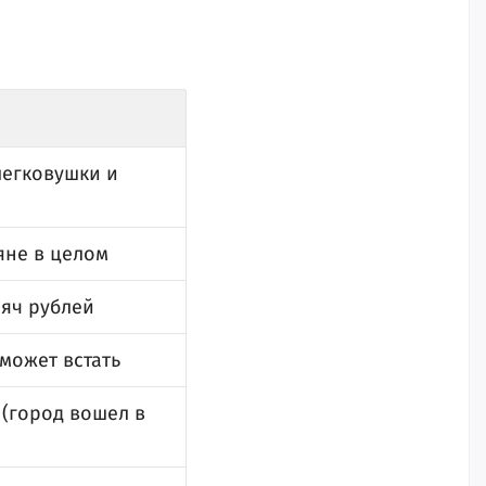
легковушки и
яне в целом
сяч рублей
может встать
 (город вошел в