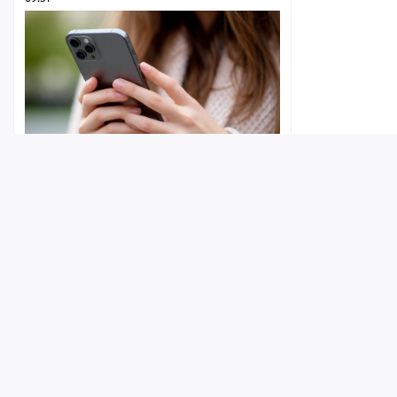
В Энгельсе девочка-подросток
пыталась купить телефон «со
Лента
Истории
Топ
Реклама
Контакт
скидкой», но в итоге лишилась денег
© ИА «Версия-Саратов», 2026
09:35
Учредители — Фонд «Перспектива».
Регистрационный номер ИА № ФС 77 - 79097 от 15.09.2020 г. Выд
надзору в сфере связи, информационных технологий и массовы