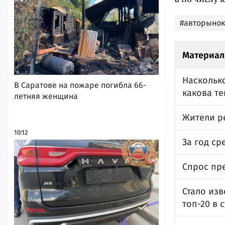
#авторынок
Материал
Насколько
В Саратове на пожаре погибла 66-
какова те
летняя женщина
Жители р
10:12
За год ср
Спрос пр
Стало изв
топ-20 в 