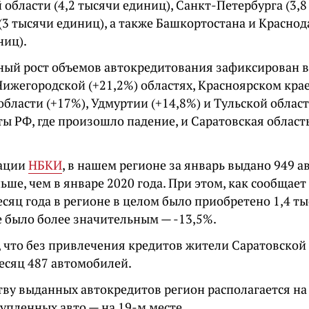
области (4,2 тысячи единиц), Санкт-Петербурга (3,8
(3 тысячи единиц), а также Башкортостана и Краснода
ниц).
ый рост объемов автокредитования зафиксирован 
Нижегородской (+21,2%) областях, Красноярском крае
бласти (+17%), Удмуртии (+14,8%) и Тульской област
ты РФ, где произошло падение, и Саратовская область
ации
НБКИ
, в нашем регионе за январь выдано 949 а
ьше, чем в январе 2020 года. При этом, как сообщает
сяц года в регионе в целом было приобретено 1,4 т
е было более значительным — -13,5%.
, что без привлечения кредитов жители Саратовской
месяц 487 автомобилей.
ву выданных автокредитов регион располагается на 
купленных авто — на 19-м месте.