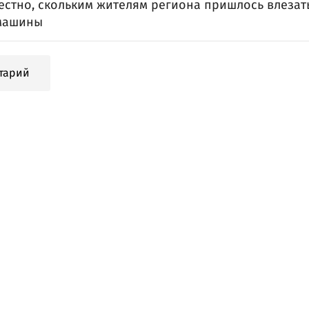
естно, скольким жителям региона пришлось влезат
машины
тарий