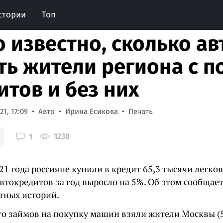
стории
Топ
о известно, сколько ав
ть жители региона с 
итов и без них
1, 17:09
Авто
Ирина Есикова
Печать
1238
1
21 года россияне купили в кредит 65,3 тысячи легков
втокредитов за год выросло на 5%. Об этом сообщае
тных историй.
го займов на покупку машин взяли жители Москвы (5