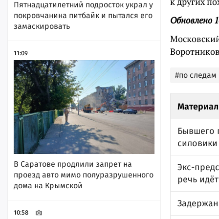
к других п
Пятнадцатилетний подросток украл у
покровчанина питбайк и пытался его
Обновлено 1
замаскировать
Московский
Воротникова
11:09
#по следам
Материал
Бывшего 
силовики
В Саратове продлили запрет на
Экс-предс
проезд авто мимо полуразрушенного
речь идё
дома на Крымской
Задержан
10:58