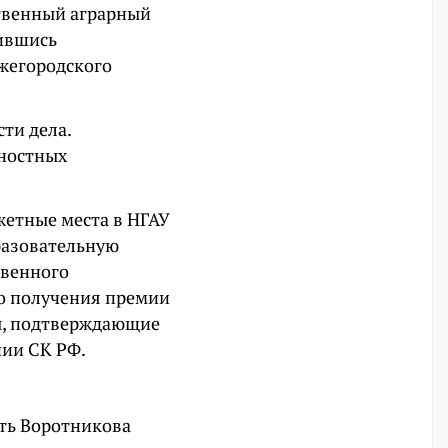
ственный аграрный
жившись
егородского
ти дела.
ностных
джетные места в НГАУ
разовательную
твенного
о получения премии
ы, подтверждающие
нии СК РФ.
сть Воротникова