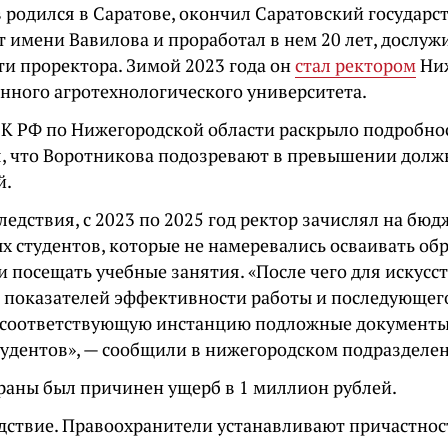
 родился в Саратове, окончил Саратовский государ
т имени Вавилова и проработал в нем 20 лет, дослу
ти проректора.
Зимой 2023 года он
стал ректором
Ниж
енного агротехнологического университета.
СК РФ по Нижегородской области раскрыло подробнос
, что Воротникова подозревают в превышении долж
й.
ледствия, с 2023 по 2025 год ректор зачислял на бю
х студентов, которые не намеревались осваивать об
 посещать учебные занятия. «После чего для искусс
 показателей эффективности работы и последующег
 соответствующую инстанцию подложные документ
тудентов», — сообщили в нижегородском подразделе
раны был причинен ущерб в 1 миллион рублей.
едствие. Правоохранители устанавливают причастно