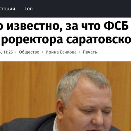
стории
Топ
о известно, за что ФС
проректора саратовско
, 11:25
Общество
Ирина Есикова
Печать