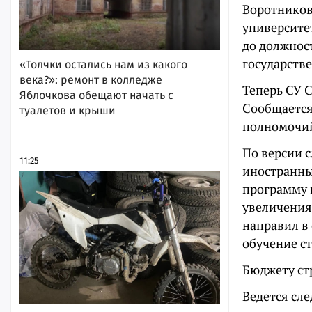
Воротников
университе
до должнос
государств
«Толчки остались нам из какого
века?»: ремонт в колледже
Теперь СУ 
Яблочкова обещают начать с
Сообщается
туалетов и крыши
полномочи
По версии с
11:25
иностранны
программу и
увеличения
направил в
обучение с
Бюджету ст
Ведется сл