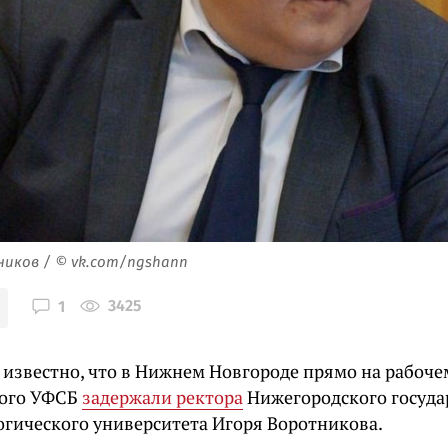
иков / © vk.com/ngshann
3425
1
о известно, что в Нижнем Новгороде прямо на рабоче
ного УФСБ
задержали ректора
Нижегородского госуда
огического университета Игоря Воротникова.