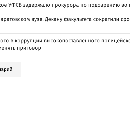
кое УФСБ задержало прокурора по подозрению во 
саратовском вузе. Декану факультета сократили ср
ого в коррупции высокопоставленного полицейск
 менять приговор
тарий