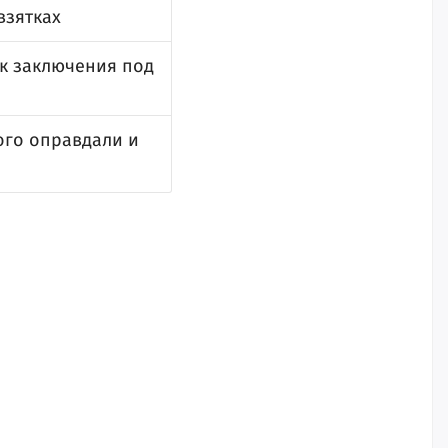
взятках
ок заключения под
ого оправдали и