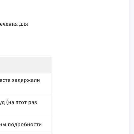
ечения для
есте задержали
д (на этот раз
тны подробности