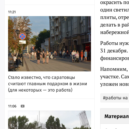
окрасить п
один свети
11:21
плиты, отр
делать в р
набережной
Работы нужн
31 декабря
финансиров
Напомним, 
участке. С
Стало известно, что саратовцы
уложен новы
считают главным подарком в жизни
(для некоторых — это работа)
#работы на
11:06
Материал