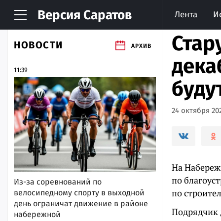
Версия
Саратов
Лента
И
Стар
НОВОСТИ
АРХИВ
дека
11:39
буду
24 октября 202
На Набереж
по благоус
Из-за соревнований по
по строите
велосипедному спорту в выходной
день ограничат движение в районе
Подрядчик д
набережной