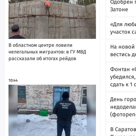
Одобрен 
Затоне
«Для люб
участок 
В областном центре ловили
На новой 
нелегальных мигрантов: в ГУ МВД
вестись д
рассказали об итогах рейдов
Фонтан «О
убедился,
10:44
сдать к 1
День гор
недодела
(фотореп
В Саратов