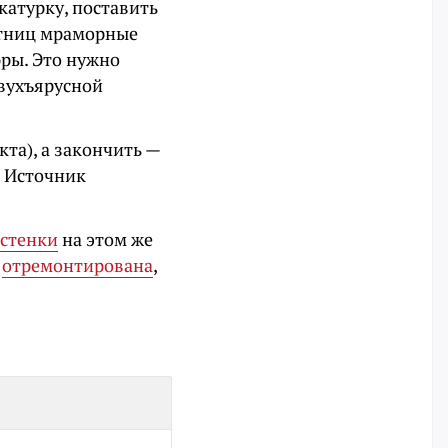
катурку, поставить
стниц мраморные
ры. Это нужно
двухъярусной
та), а закончить —
. Источник
 стенки
на этом же
а
отремонтирована
,