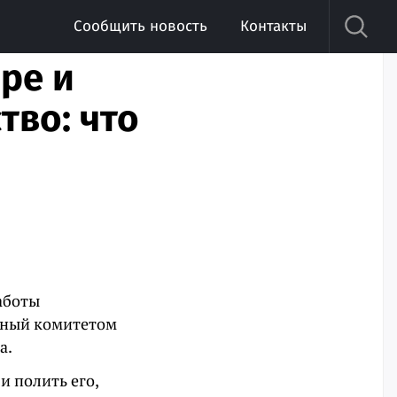
Сообщить новость
Контакты
ре и
тво: что
аботы
енный комитетом
а.
и полить его,