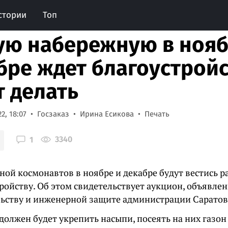
стории
Топ
ую набережную в нояб
бре ждет благоустройс
т делать
2, 18:07
Госзаказ
Ирина Есикова
Печать
3340
1
ной космонавтов в ноябре и декабре будут вестись р
тройству. Об этом свидетельствует аукцион, объявл
льству и инженерной защите администрации Саратов
олжен будет укрепить насыпи, посеять на них газон 