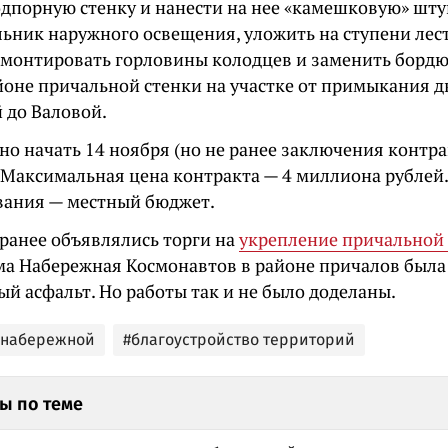
одпорную стенку и нанести на нее «камешковую» шту
льник наружного освещения, уложить на ступени ле
емонтировать горловины колодцев и заменить бордю
айоне причальной стенки на участке от примыкания 
 до Валовой.
о начать 14 ноября (но не ранее заключения контрак
. Максимальная цена контракта — 4 миллиона рублей
ания — местный бюджет.
ранее объявлялись торги на
укрепление причальной
ама Набережная Космонавтов в районе причалов был
й асфальт. Но работы так и не было доделаны.
 набережной
#благоустройство территорий
ы по теме