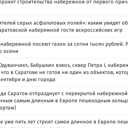
проект строительства набережной от первого прич
ителей серых асфальтовых полей»: каким увидят 
саратовской набережной гости всероссийских игр
набережной посеют газон за сотни тысяч рублей. 
о осени
дуванчик», Бабушкин взвоз, сквер Петра I, набере
 что в Саратове не готов ни один из объектов, ко
 сентября и дню города
ода Саратов отпразднует с перекрытой набережной
нным самым длинным в Европе пешеходным кольц
ортаж)
е уже пять лет строят самое длинное в Европе пеш