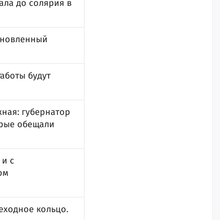
ала до солярия в
обновленный
Работы будут
жная: губернатор
торые обещали
 и с
ом
еходное кольцо.