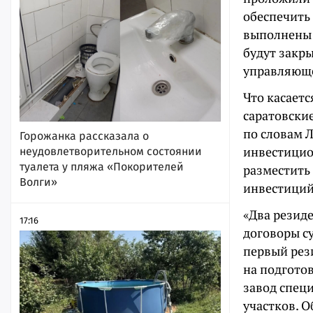
обеспечить
выполнены 
будут закры
управляюще
Что касаетс
саратовские
по словам Л
Горожанка рассказала о
инвестицио
неудовлетворительном состоянии
туалета у пляжа «Покорителей
разместить 
Волги»
инвестиций
«Два резид
17:16
договоры с
первый рез
на подготов
завод спец
участков. 