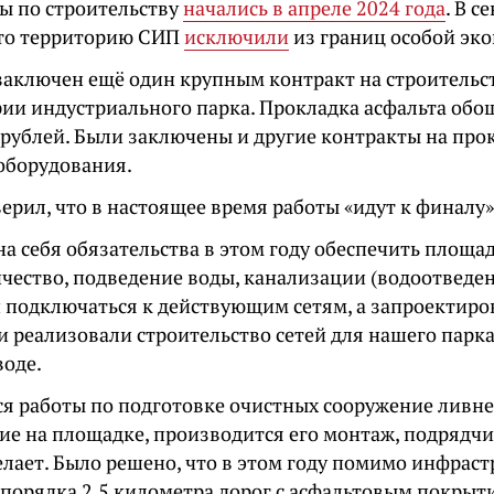
оты по строительству
начались в апреле 2024 года
. В с
что территорию СИП
исключили
из границ особой эк
заключен ещё один крупным контракт на строительс
рии индустриального парка. Прокладка асфальта обош
рублей. Были заключены и другие контракты на прок
 оборудования.
ерил, что в настоящее время работы «идут к финалу»
а себя обязательства в этом году обеспечить площа
чество, подведение воды, канализации (водоотведени
и подключаться к действующим сетям, а запроектиро
 реализовали строительство сетей для нашего парка
воде.
я работы по подготовке очистных сооружение ливнев
ие на площадке, производится его монтаж, подрядчи
елает. Было решено, что в этом году помимо инфрас
порядка 2,5 километра дорог с асфальтовым покрыт