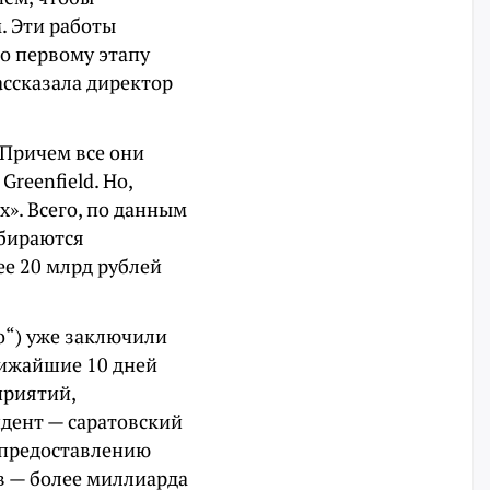
. Эти работы
о первому этапу
ассказала директор
 Причем все они
reenfield. Но,
х». Всего, по данным
обираются
ее 20 млрд рублей
о“) уже заключили
лижайшие 10 дней
приятий,
идент — саратовский
о предоставлению
в — более миллиарда