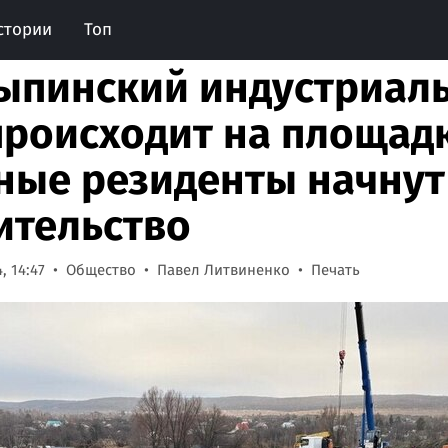
стории
Топ
ыпинский индустриаль
происходит на площадк
ные резиденты начнут
ительство
, 14:47
Общество
Павел Литвиненко
Печать