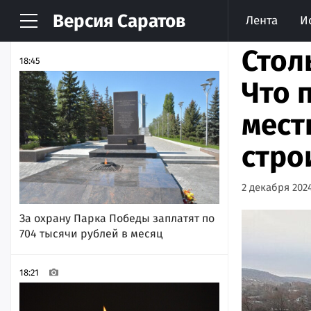
Версия
Саратов
Лента
И
НОВОСТИ
АРХИВ
Стол
18:45
Что 
мест
стро
2 декабря 2024
За охрану Парка Победы заплатят по
704 тысячи рублей в месяц
18:21