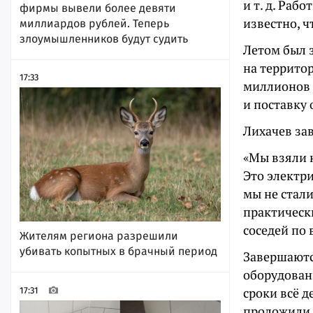
и т. д. Раб
фирмы вывели более девяти
известно, 
миллиардов рублей. Теперь
злоумышленников будут судить
Летом был 
на террито
17:33
миллионов 
и поставку
Лихачев зав
«Мы взяли н
Это электри
мы не стал
практически
соседей по 
Жителям региона разрешили
убивать копытных в брачный период
Завершаютс
оборудован
сроки всё д
17:31
проложили 