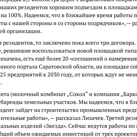
 наших резидентов хорошим подъездом к площадкам
на 100%. Надеемся, что в ближайшее время работы п
ты с нашей стороны и со стороны подрядчиков», — р
й организации.
я резидентов, то заключено пока всего три договора.
, решившие воспользоваться новой площадкой типа G
ихачева, есть ещё более 20 «соглашений о намерения
нного портала Саратовской области, на площадке с
25 предприятий к 2030 году, от которых ждут не мен
.
ента (молочный комбинат „Сокол“ и компания „Барк
убаренды земельных участков. Мы надеемся, что в б
идент зайдет на строительство промышленных пред
ительные работы», — рассказал Лихачев. Третий рез
иальных изделий «Звезда». Сейчас ведутся работы п
Общий объем ожидаемых инвестиций от трех проекто