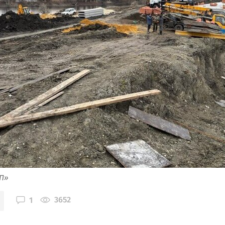
ИП»
3652
1