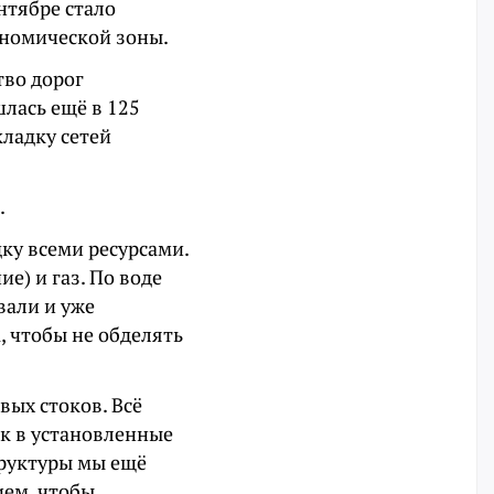
ентябре стало
ономической зоны.
тво дорог
лась ещё в 125
ладку сетей
.
дку всеми ресурсами.
е) и газ. По воде
вали и уже
, чтобы не обделять
ых стоков. Всё
к в установленные
труктуры мы ещё
ием, чтобы