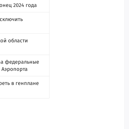
онец 2024 года
исключить
кой области
за федеральные
а Аэропорта
еть в генплане