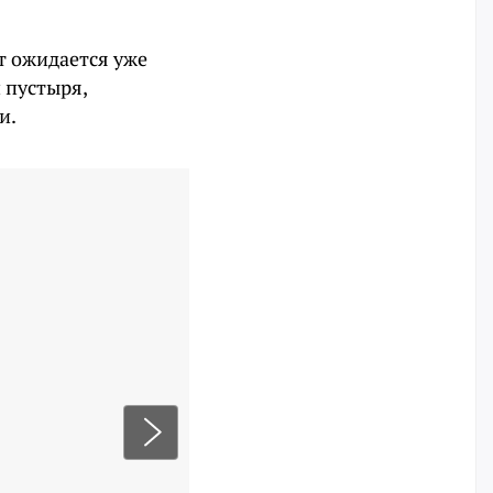
т ожидается уже
и пустыря,
и.