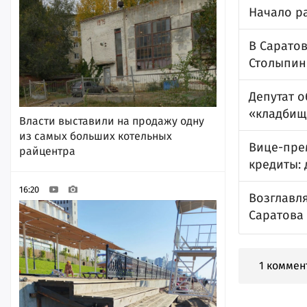
Начало ра
В Сарато
Столыпин
Депутат 
«кладбищ
Власти выставили на продажу одну
из самых больших котельных
Вице-пре
райцентра
кредиты: 
16:20
Возглавл
Саратова
1 коммен