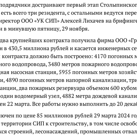
 подрядчики достраивают первый этап Столыпинско
 есть всего три резидента, с остальными ведутся пер
директор ООО «УК СИП» Алексей Лихачев на брифинг
н в минувшую пятницу, 29 ноября.
два крупнейших контракта получила фирма ООО «Гр
 в 430,5 миллиона рублей и касается инженерных се
 контракта должно быть построено: 4170 погонных 
ного водопровода, 3480 метров пожарного водопрово
ная насосная станция, 5955 погонных метров хозяй
и, 4890 погонных метров напорной канализации, т
танции, два пожарных резервуара объемом 600 кубом
 один водомерный узел, 4882 метра дождевой канали
н 22 марта. Все работы нужно выполнить до 20 декаб
ючен по цене 85 миллионов рублей 29 марта 2024 го
 территории СИП к строительству, в том числе освоб
ся строений, лесонасаждений, промышленных отвал