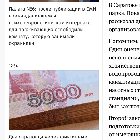
В Саратове
Палата №6: после публикации в СМИ
парка. Пока
в оскандалившемся
рассказал 
психоневрологическом интернате
организова
для проживающих освободили
комнату, которую занимали
Напомним, 
охранники
Один оценен
исполнения
хозяйствен
17:54
водопровод
канализаци
насосных с
станциями,
был заключе
Второй закл
подготовки
от имеющих
Два саратовца через фиктивные