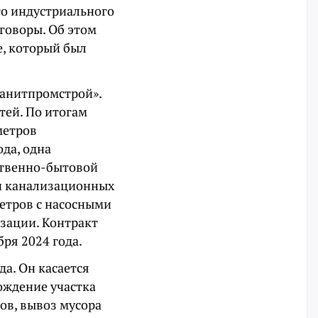
го индустриального
еговоры. Об этом
е, который был
анитпромстрой».
тей. По итогам
метров
да, одна
ственно-бытовой
ри канализационных
етров с насосными
зации. Контракт
ря 2024 года.
да. Он касается
ождение участка
ов, вывоз мусора