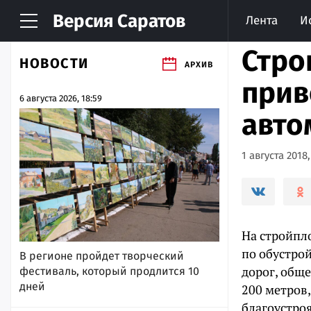
Версия
Саратов
Лента
И
Стро
НОВОСТИ
АРХИВ
прив
6 августа 2026, 18:59
авто
1 августа 2018,
На стройпл
по обустро
В регионе пройдет творческий
дорог, общ
фестиваль, который продлится 10
дней
200 метров
благоустро