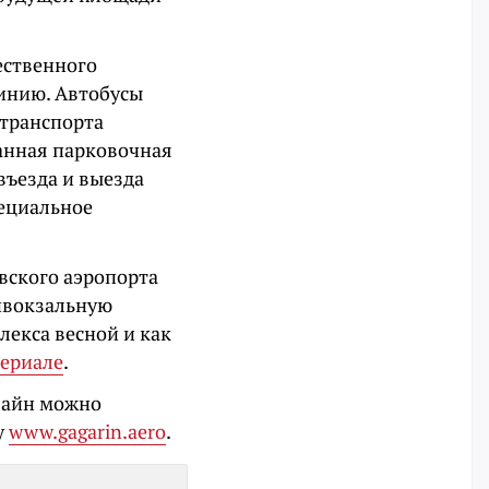
ественного
линию. Автобусы
 транспорта
анная парковочная
въезда и выезда
пециальное
овского аэропорта
ивокзальную
лекса весной и как
териале
.
лайн можно
у
www.gagarin.aero
.