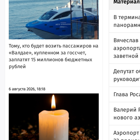
Материал
В термин
панорамн
Вячеслав
Тому, кто будет возить пассажиров на
аэропорта
«Валдае», купленном за госсчет,
заветной
заплатят 15 миллионов бюджетных
рублей
Депутат о
руководи
6 августа 2026, 18:18
Глава Ро
Валерий 
нового а
Аэропорт 