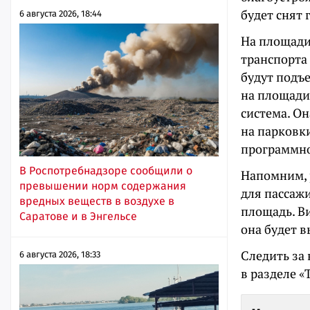
будет снят 
6 августа 2026, 18:44
На площади
транспорта
будут подъ
на площади
система. Он
на парковк
программно
В Роспотребнадзоре сообщили о
Напомним, р
превышении норм содержания
для пассаж
вредных веществ в воздухе в
площадь. Ви
Саратове и в Энгельсе
она будет в
Следить за
6 августа 2026, 18:33
в разделе 