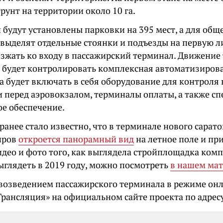
грунт на территории около 10 га.
 будут установлены парковки на 395 мест, а для общ
 выделят отдельные стоянки и подъезды на первую 
езжать ко входу в пассажирский терминал. Движение
 будет контролировать комплексная автоматизиров
а будет включать в себя оборудование для контроля 
и перед аэровокзалом, терминалы оплаты, а также с
е обеспечение.
анее стало известно, что в терминале нового сарат
иров
откроется панорамный вид
на летное поле и пр
део и фото того, как выглядела стройплощадка комп
ыглядеть в 2019 году, можно посмотреть
в нашем ма
 возведением пассажирского терминала в режиме он
«Трансляция» на официальном сайте проекта по адрес