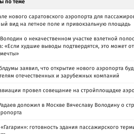
ы по теме
але нового саратовского аэропорта для пассажиро
ый вид на летное поле и привокзальную площадь
 Володин о некачественном участке взлетной поло
: «Если худшие выводы подтвердятся, это может от
 мечты»
блдумы заявил, что открытие нового аэропорта буд
телям отечественных и зарубежных компаний
савиации провел совещание на стройплощадке аэро
Радаев доложил в Москве Вячеславу Володину о ст
эропорта
«Гагарин»: готовность здания пассажирского терм