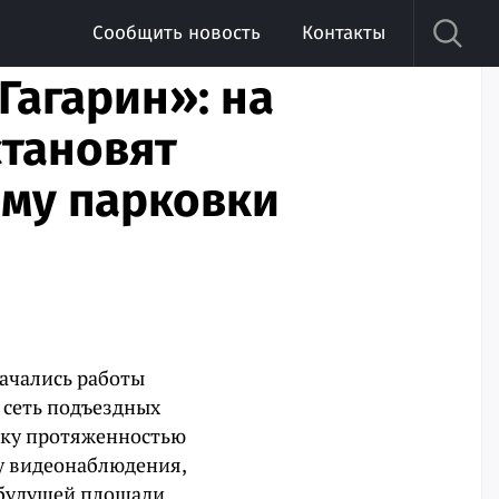
Сообщить новость
Контакты
Гагарин»: на
тановят
му парковки
ачались работы
 сеть подъездных
жку протяженностью
у видеонаблюдения,
е будущей площади