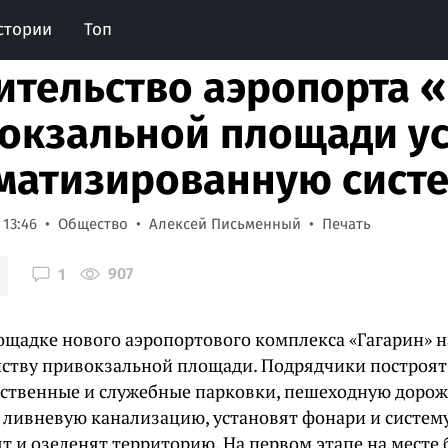
стории
Топ
ительство аэропорта «
окзальной площади ус
матизированную систе
 13:46
Общество
Алексей Письменный
Печать
907
1
ощадке нового аэропортового комплекса «Гагарин» н
йству привокзальной площади. Подрядчики построят
ественные и служебные парковки, пешеходную доро
, ливневую канализацию, установят фонари и систем
ят и озеленят территорию. На первом этапе на мест