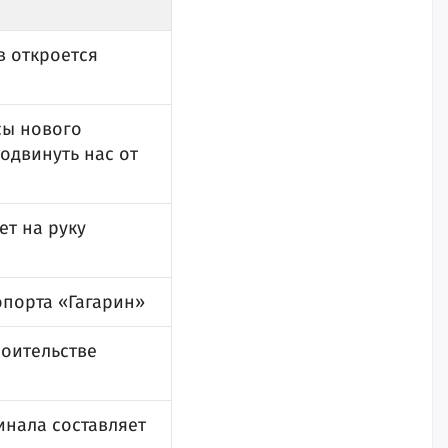
в откроется
сы нового
одвинуть нас от
ет на руку
порта «Гагарин»
роительстве
инала составляет