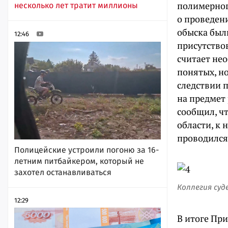
полимерног
несколько лет тратит миллионы
о проведени
обыска был
12:46
присутствов
считает нео
понятых, н
следствии 
на предмет
сообщил, чт
области, к 
проводился
Полицейские устроили погоню за 16-
летним питбайкером, который не
захотел останавливаться
Коллегия суд
12:29
В итоге При