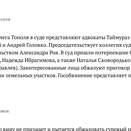
тиков
лега Тополя в суде представляют адвокаты Таймураз
 и Андрей Головко. Председательствует коллегия су
льством Александра Роя. В суд пришли потерпевшие 
, Надежда Ибрагимова, а также Наталья Сковородько
равлев). Заинтересованные лица обжалуют приговор 
и земельных участков. Гособвинение представляет 
амов
ю вину не признает и пытается обжаловать суровый п