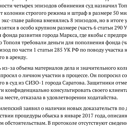
ности четырех эпизодов обвинения суд назначил То
ет колонии строгого режима и штраф в размере 50 м
экс-главе района вменялись 8 эпизодов, но в итоге 
зятки в особо крупном размере (часть 6 статьи 290 У
 фонда развития города Маркса, где якобы с предп
 Тополя требовали деньги для пополнения фонда (ча
изод по части 1 статьи 285 УК РФ по поводу участка 
го в аренду.
ь из-за объема материалов дела и значительного кол
опросил о личном участии в процессе. Он попросил 
го в суд из СИЗО-1 города Саратова. Защитники отм
и конфиденциально консультировать своего клиента
а месте, отказала в удовлетворении ходатайства.
илепский заявил о наличии новых доказательств по 
ствии процедуры обыска в январе 2017 года, описанн
м обстоятельствам. В протоколе отсутствуют сведен