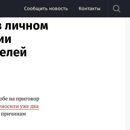
Сообщить новость
Контакты
в личном
ии
телей
обе на приговор
еносили уже два
м причинам