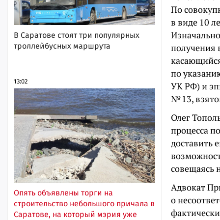
По совокуп
в виде 10 л
Изначально 
В Саратове стоят три популярных
троллейбусных маршрута
получения в
касающийся
по указанию
13:02
УК РФ) и эп
№ 13, взято
Олег Топол
процесса п
доставить е
возможност
совещаясь н
Адвокат Пр
Опять объявлены торги на
о несоответ
строительство небольшого причала в
фактически
Саратове, на который мэрия уже