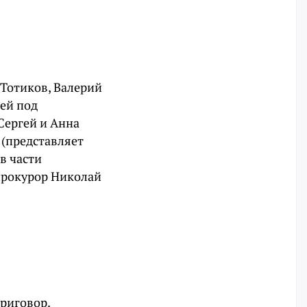
 Тотиков, Валерий
дей под
Сергей и Анна
 (представляет
в части
прокурор Николай
риговор.