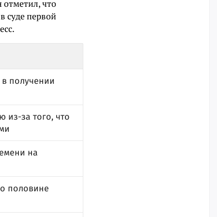
 отметил, что
в суде первой
есс.
 в получении
 из-за того, что
ами
ремени на
по половине