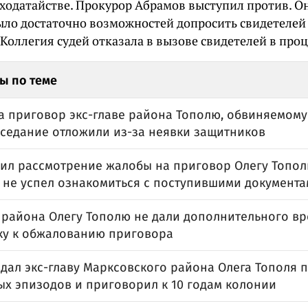
 ходатайстве. Прокурор Абрамов выступил против. Он
ыло достаточно возможностей допросить свидетелей 
Коллегия судей отказала в вызове свидетелей в проц
ы по теме
а приговор экс-главе района Тополю, обвиняемому
аседание отложили из-за неявки защитников
ил рассмотрение жалобы на приговор Олегу Тополю
 не успел ознакомиться с поступившими документ
е района Олегу Тополю не дали дополнительного в
ку к обжалованию приговора
вдал экс-главу Марксовского района Олега Тополя 
ых эпизодов и приговорил к 10 годам колонии