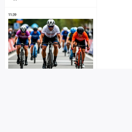
11:39
Из-за соревнований по
велосипедному спорту в выходной
день ограничат движение в районе
набережной
Лента
Истории
Топ
Реклама
Контакт
11:21
© ИА «Версия-Саратов», 2026