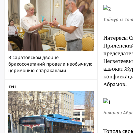
Таймураз То
Интересы О
Прилепский
председате
В саратовском дворце
Несветеевы
бракосочетаний провели необычную
адвокат Жу
церемонию с тараканами
конфискаци
Абрамов.
13:11
Николай Абр
Тополь сво