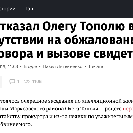
стории
Топ
отказал Олегу Тополю 
утствии на обжалован
овора и вызове свиде
19, 11:08
В суде
Павел Литвиненко
Печать
1108
1
стоялось очередное заседание по апелляционной жал
авы Марксовского района Олега Тополя. Процесс
пер
атайству прокурора и из-за неявки по уважительны
обвиняемого.