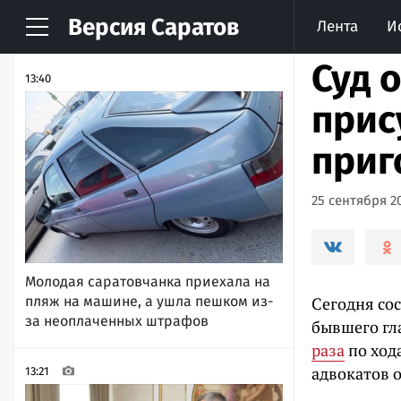
Версия
Саратов
Лента
И
НОВОСТИ
АРХИВ
Суд 
13:40
прис
приг
25 сентября 20
Молодая саратовчанка приехала на
пляж на машине, а ушла пешком из-
Сегодня со
за неоплаченных штрафов
бывшего гл
раза
по ход
адвокатов 
13:21