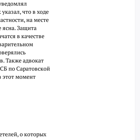
 уведомлял
указал, что в ходе
астности, на месте
е ясна. Защита
чатся в качестве
дварительном
оверялись
в. Также адвокат
ФСБ по Саратовской
в этот момент
етелей, о которых