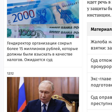
идет речь в
у защиты б
инстанции. 
Материал
Жалоба н
Гендиректор организации сокрыл
взятки: з
более 15 миллионов рублей, которые
должны были взыскать в качестве
налогов. Ожидается суд
Суд отлож
прокурор
12:12
Экс-глав
подготов
Суд опра
преступн