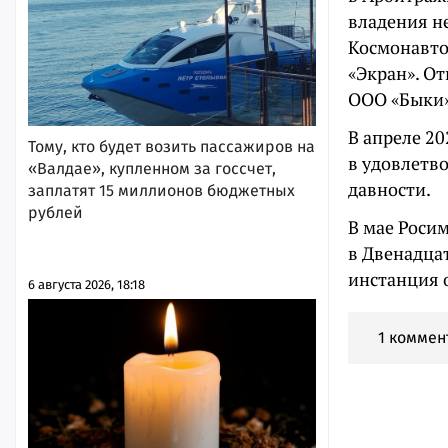
владения н
Космонавтов
«Экран». О
ООО «Быки»
В апреле 2
Тому, кто будет возить пассажиров на
в удовлетв
«Валдае», купленном за госсчет,
давности.
заплатят 15 миллионов бюджетных
рублей
В мае Роси
в Двенадца
инстанция 
6 августа 2026, 18:18
1 коммен