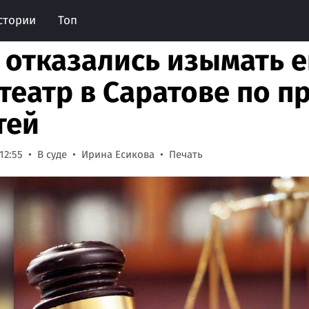
стории
Топ
 отказались изымать 
театр в Саратове по п
тей
12:55
В суде
Ирина Есикова
Печать