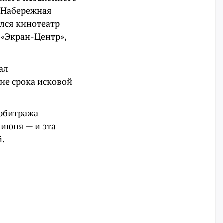
, Набережная
ался кинотеатр
 «Экран-Центр»,
ал
ие срока исковой
арбитража
 июня — и эта
й.