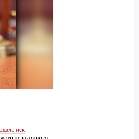
одало иск
ужого незаконного