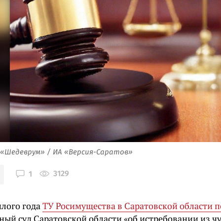
 «Шедеврум» / ИА «Версия-Саратов»
3129
1
лого года
ТУ Росимущества в Саратовской области п
ный суд Саратовской области «об истребовании из ч