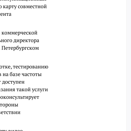
ю карту совместной
тента
о коммерческой
ьного директора
 Петербургском
отке, тестированию
 на базе частоты
т доступен
зания такой услуги
роконсультирует
стороны
ветствии
рту видео-