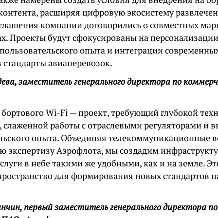
 контента, расширяя цифровую экосистему развлечен
оглашения компании договорились о совместных ма
х. Проекты будут сфокусированы на персонализации 
пользовательского опыта и интеграции современны
в стандарты авиаперевозок.
ева, заместитель генерального директора по коммер
 бортового Wi-Fi — проект, требующий глубокой тех
, слаженной работы с отраслевыми регуляторами и 
льского опыта. Объединяя телекоммуникационные 
ую экспертизу Аэрофлота, мы создадим инфраструктур
луги в небе такими же удобными, как и на земле. Э
пространство для формирования новых стандартов п
нчин, первый заместитель генерального директора п