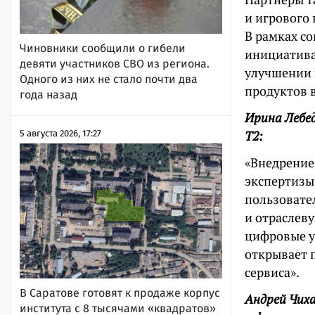
и игрового
В рамках с
Чиновники сообщили о гибели
инициатива
девяти участников СВО из региона.
улучшении 
Одного из них не стало почти два
продуктов 
года назад
Ирина Лебед
T2:
5 августа 2026, 17:27
«Внедрение
экспертизы
пользовате
и отраслев
цифровые ус
открывает 
сервиса».
В Саратове готовят к продаже корпус
Андрей Чиха
института с 8 тысячами «квадратов»