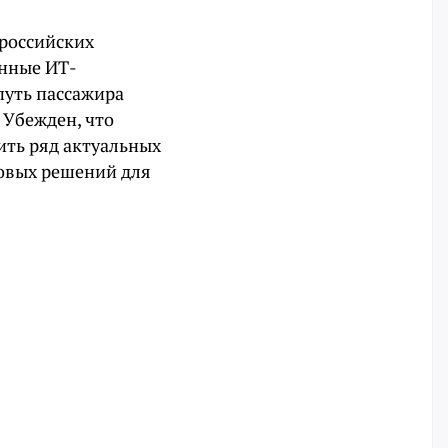
российских
онные ИТ-
путь пассажира
 Убежден, что
ить ряд актуальных
ровых решений для