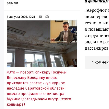
и финансам
земли
«Аэрофлот 
авиаперево
5 августа 2026, 17:21
технологии
и повышают
сотрудниче
задач по р
пассажиров
1 коммен
«Это — позор»: спикеру Госдумы
Вячеславу Володину вновь
приходится спасать культурное
наследие Саратовской области
вместо профильного министра
Мухина (заглядываем внутрь этого
кошмара)