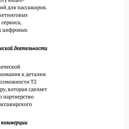
ий для пассажиров.
ркетинговых
сервиса,
х цифровых
ческой деятельности
нической
внимания к деталям
возможности Т2
у, которая сделает
то партнерство
ассажирского
о коммерции