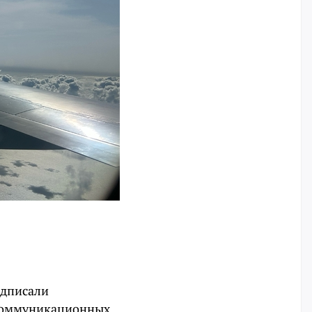
одписали
екоммуникационных