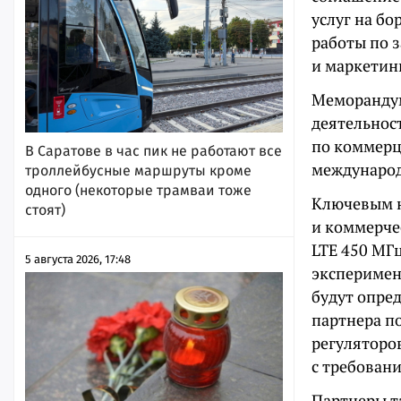
услуг на б
работы по 
и маркетин
Меморандум
деятельнос
по коммерц
В Саратове в час пик не работают все
международ
троллейбусные маршруты кроме
одного (некоторые трамваи тоже
Ключевым н
стоят)
и коммерчес
LTE 450 МГц
5 августа 2026, 17:48
эксперимен
будут опре
партнера п
регуляторов
с требован
Партнеры т