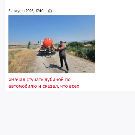
5 августа 2026, 17:10
«Начал стучать дубиной по
автомобилю и сказал, что всех
убьёт»: правозащитники обнаружили
ещё один психоневрологический
интернат, где к грязным и
противозаконным работам
привлекают подопечных
Лента
Истории
Топ
Реклама
Контакт