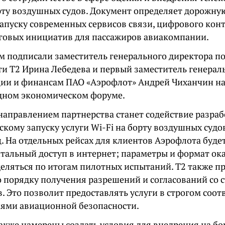
орту воздушных судов. Документ определяет дорожну
запуску современных сервисов связи, цифрового кон
говых инициатив для пассажиров авиакомпании.
 подписали заместитель генерального директора п
ти Т2 Ирина Лебедева и первый заместитель генерал
ии и финансам ПАО «Аэрофлот» Андрей Чиханчин на
ном экономическом форуме.
аправлением партнерства станет содействие разраб
кому запуску услуги Wi-Fi на борту воздушных судов
. На отдельных рейсах для клиентов Аэрофлота буде
тальный доступ в интернет; параметры и формат ока
деляться по итогам пилотных испытаний. Т2 также п
о порядку получения разрешений и согласований со 
. Это позволит предоставлять услуги в строгом соот
иями авиационной безопасности.
акже намерены создать условия для внедрения на бо