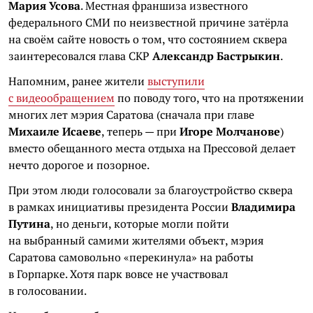
Мария Усова
. Местная франшиза известного
федерального СМИ по неизвестной причине затёрла
на своём сайте новость о том, что состоянием сквера
заинтересовался глава СКР
Александр Бастрыкин
.
Напомним, ранее жители
выступили
с видеообращением
по поводу того, что на протяжении
многих лет мэрия Саратова (сначала при главе
Михаиле Исаеве
, теперь — при
Игоре Молчанове
)
вместо обещанного места отдыха на Прессовой делает
нечто дорогое и позорное.
При этом люди голосовали за благоустройство сквера
в рамках инициативы президента России
Владимира
Путина
, но деньги, которые могли пойти
на выбранный самими жителями объект, мэрия
Саратова самовольно «перекинула» на работы
в Горпарке. Хотя парк вовсе не участвовал
в голосовании.