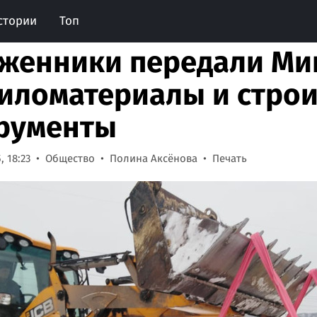
стории
Топ
женники передали М
иломатериалы и стро
рументы
, 18:23
Общество
Полина Аксёнова
Печать