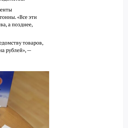
менты
тонны. «Все эти
а, а позднее,
едомству товаров,
а рублей», —