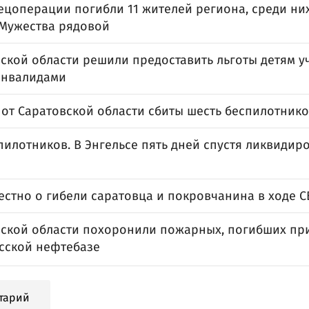
пецоперации погибли 11 жителей региона, среди н
Мужества рядовой
ской области решили предоставить льготы детям у
инвалидами
 от Саратовской области сбиты шесть беспилотник
пилотников. В Энгельсе пять дней спустя ликвидир
естно о гибели саратовца и покровчанина в ходе 
вской области похоронили пожарных, погибших пр
ьсской нефтебазе
тарий