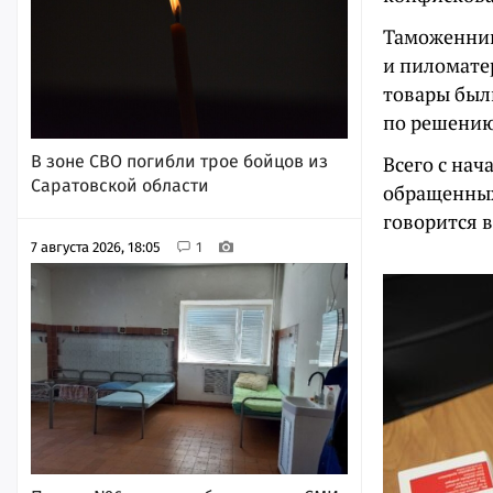
Таможенник
и пиломатер
товары был
по решению
Всего с на
В зоне СВО погибли трое бойцов из
Саратовской области
обращенных
говорится 
7 августа 2026, 18:05
1