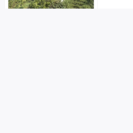
Утопление годовалой девочки в
Энгельсском районе: подробности
7 августа 2026, 16:58
Лента
Истории
Топ
Реклама
Контакт
© ИА «Версия-Саратов», 2026
Учредители — Фонд «Перспектива».
Регистрационный номер ИА № ФС 77 - 79097 от 15.09.2020 г. Выд
надзору в сфере связи, информационных технологий и массовы
Главный редактор: Радин А. В.
Возгорание на мусорном полигоне в
Энгельсе. В Роспотребнадзоре
Адрес редакции и издателя: 410056, г. Саратов, Мирный переулок,
сообщили, что воздух в некоторых
частях города «не соответствуют
Телефон редакции: +7 (8452) 48-74-44
гигиеническим нормативам»