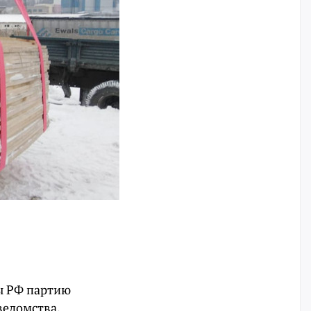
ы РФ партию
ведомства.