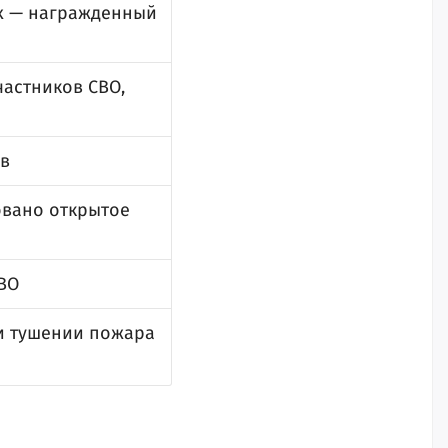
их — награжденный
частников СВО,
ов
овано открытое
СВО
и тушении пожара