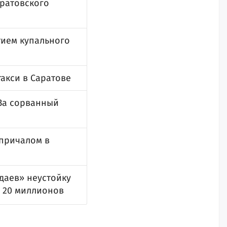
аратовского
тием купального
такси в Саратове
За сорванный
 причалом в
даев» неустойку
а 20 миллионов