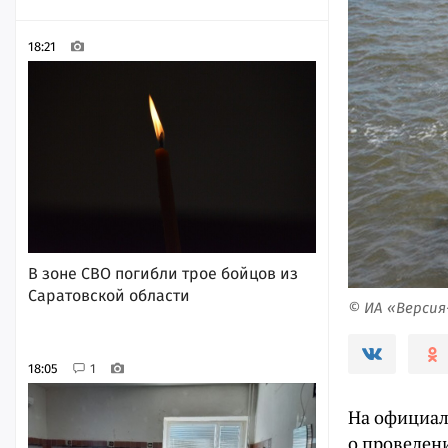
18:21
В зоне СВО погибли трое бойцов из
Саратовской области
© ИА «Верси
18:05
1
На официал
о проведени