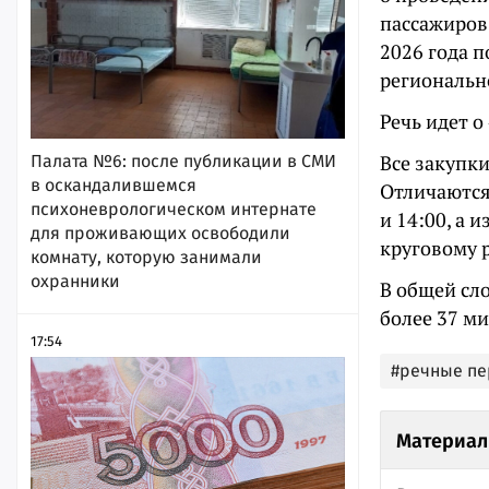
пассажиров
2026 года 
региональн
Речь идет о
Все закупки
Палата №6: после публикации в СМИ
в оскандалившемся
Отличаются 
психоневрологическом интернате
и 14:00, а 
для проживающих освободили
круговому р
комнату, которую занимали
охранники
В общей сл
более 37 м
17:54
#речные пе
Материал