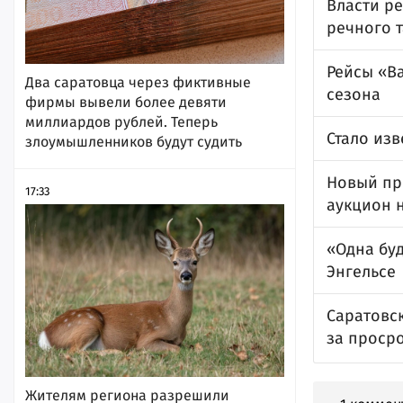
Власти ре
речного т
Рейсы «В
Два саратовца через фиктивные
сезона
фирмы вывели более девяти
миллиардов рублей. Теперь
Стало изв
злоумышленников будут судить
Новый пр
17:33
аукцион 
«Одна буд
Энгельсе
Саратовс
за просро
Жителям региона разрешили