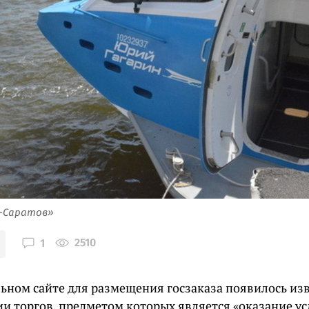
я-Саратов»
2510
1
ьном сайте для размещения госзаказа появилось из
и торгов, предметом которых является «оказание ус