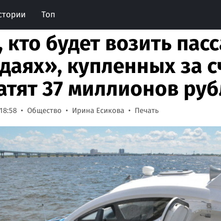
стории
Топ
, кто будет возить пас
даях», купленных за с
атят 37 миллионов ру
18:58
Общество
Ирина Есикова
Печать