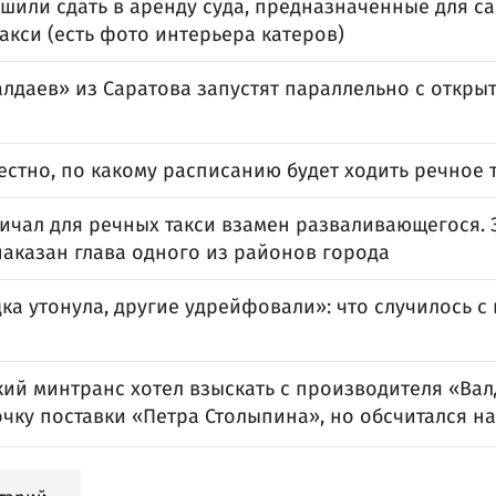
шили сдать в аренду суда, предназначенные для с
акси (есть фото интерьера катеров)
алдаев» из Саратова запустят параллельно с откры
естно, по какому расписанию будет ходить речное 
ичал для речных такси взамен разваливающегося. 
наказан глава одного из районов города
ка утонула, другие удрейфовали»: что случилось с
кий минтранс хотел взыскать с производителя «Вал
чку поставки «Петра Столыпина», но обсчитался н