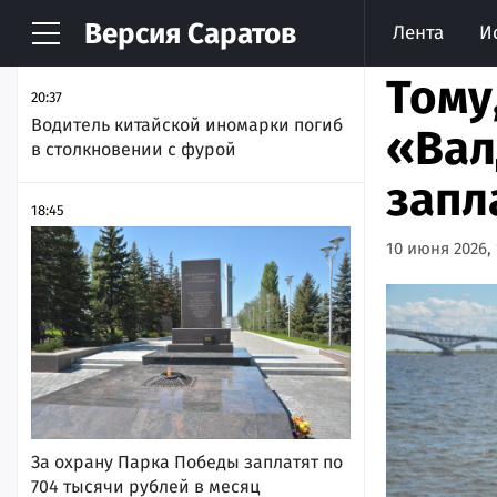
Версия
Саратов
Лента
И
НОВОСТИ
АРХИВ
Тому
20:37
Водитель китайской иномарки погиб
«Вал
в столкновении с фурой
запл
18:45
10 июня 2026, 
За охрану Парка Победы заплатят по
704 тысячи рублей в месяц