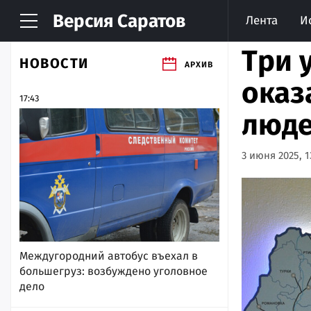
Версия
Саратов
Лента
И
Три 
НОВОСТИ
АРХИВ
оказ
17:43
люде
3 июня 2025, 1
Междугородний автобус въехал в
большегруз: возбуждено уголовное
дело