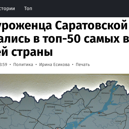
стории
Топ
уроженца Саратовской
ались в топ-50 самых 
й страны
3:59
Политика
Ирина Есикова
Печать