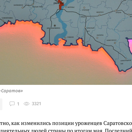
я-Саратов»
3321
1
стно, как изменились позиции уроженцев Саратовско
влиятельных людей страны по итогам мая. Последний