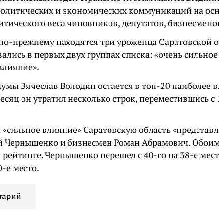
политических и экономических коммуникаций на осн
тического веса чиновников, депутатов, бизнесменов
по-прежнему находятся три уроженца Саратовской об
зались в первых двух группах списка: «очень сильно
влияние».
думы Вячеслав Володин остается в топ-20 наиболее 
месяц он утратил несколько строк, переместившись с 
и «сильное влияние» Саратовскую область «представ
 Чернышенко и бизнесмен Роман Абрамович. Обоим 
 рейтинге. Чернышенко перешел с 40-го на 38-е мес
50-е место.
тарий