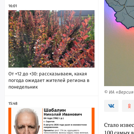
16:01
От +12 до +30: рассказываем, какая
погода ожидает жителей региона в
понедельник
© ИА «Верси
15:48
Стало изве
100 самых 