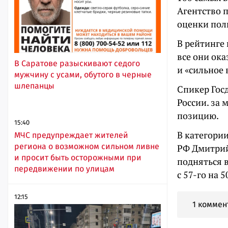
Агентство 
оценки поли
В рейтинге 
все они ока
В Саратове разыскивают седого
и «сильное 
мужчину с усами, обутого в черные
шлепанцы
Спикер Гос
России. за 
позицию.
15:40
В категори
МЧС предупреждает жителей
региона о возможном сильном ливне
РФ Дмитрий
и просит быть осторожными при
подняться в
передвижении по улицам
с 57-го на 
12:15
1 коммен