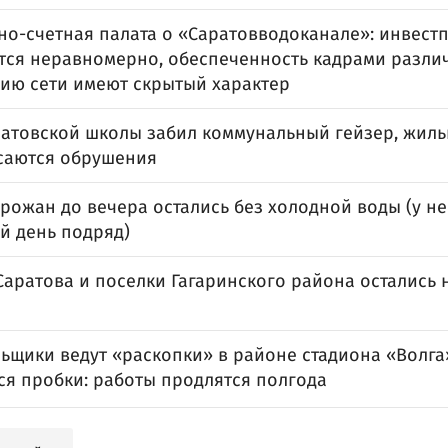
но-счетная палата о «Саратовводоканале»: инвест
тся неравномерно, обеспеченность кадрами различ
ию сети имеют скрытый характер
ратовской школы забил коммунальный гейзер, жиль
саются обрушения
рожан до вечера остались без холодной воды (у н
й день подряд)
аратова и поселки Гагаринского района остались н
ьщики ведут «раскопки» в районе стадиона «Волга»
ся пробки: работы продлятся полгода