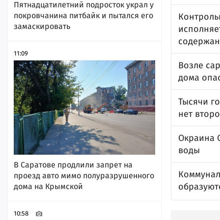
Пятнадцатилетний подросток украл у
покровчанина питбайк и пытался его
Контроль
замаскировать
исполняе
содержан
11:09
Возле са
дома опа
Тысячи го
нет второ
Окраина С
воды
В Саратове продлили запрет на
Коммунал
проезд авто мимо полуразрушенного
образуют
дома на Крымской
10:58