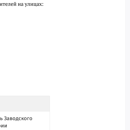
жителей на улицах:
ь Заводского
рии