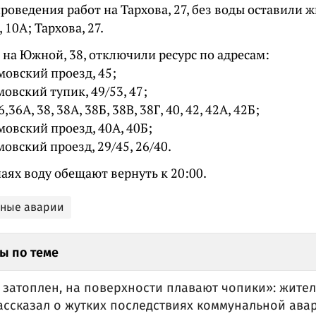
проведения работ на Тархова, 27, без воды оставили 
 10А; Тархова, 27.
 на Южной, 38, отключили ресурс по адресам:
мовский проезд, 45;
овский тупик, 49/53, 47;
36А, 38, 38А, 38Б, 38В, 38Г, 40, 42, 42А, 42Б;
овский проезд, 40А, 40Б;
овский проезд, 29/45, 26/40.
чаях воду обещают вернуть к 20:00.
ьные аварии
ы по теме
 затоплен, на поверхности плавают чопики»: жител
ассказал о жутких последствиях коммунальной ава