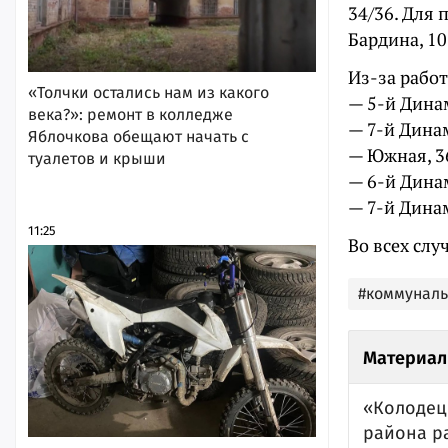
34/36. Для 
Бардина, 10,
Из-за работ
«Толчки остались нам из какого
— 5-й Дина
века?»: ремонт в колледже
— 7-й Динам
Яблочкова обещают начать с
— Южная, 36,
туалетов и крыши
— 6-й Динам
— 7-й Динам
11:25
Во всех слу
#коммунал
Материал
«Колодец
района р