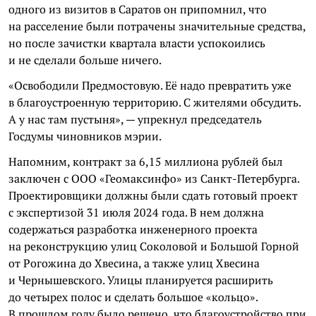
одного из визитов в Саратов он припомнил, что
на расселение были потрачены значительные средства,
но после зачистки квартала власти успокоились
и не сделали больше ничего.
«Освободили Предмостовую. Её надо превратить уже
в благоустроенную территорию. С жителями обсудить.
А у нас там пустыня», — упрекнул председатель
Госдумы чиновников мэрии.
Напомним, контракт за 6,15 миллиона рублей был
заключен с ООО «Геомаксинфо» из Санкт-Петербурга.
Проектировщики должны были сдать готовый проект
с экспертизой 31 июля 2024 года. В нем должна
содержаться разработка инженерного проекта
на реконструкцию улиц Соколовой и Большой Горной
от Рогожина до Хвесина, а также улиц Хвесина
и Чернышевского. Улицы планируется расширить
до четырех полос и сделать большое «кольцо».
В прошлом году было решено, что благоустройство при