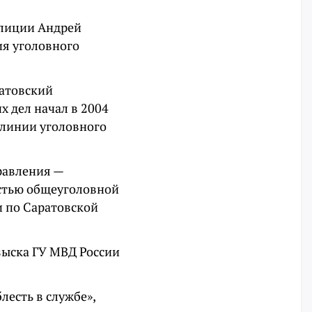
олиции Андрей
ия уголовного
ратовский
х дел начал в 2004
 линии уголовного
правления —
остью общеуголовной
и по Саратовской
зыска ГУ МВД России
лесть в службе»,