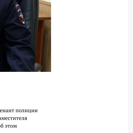
тенант полиции
аместителя
об этом