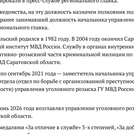
ровали в пресс-службе регионального главка.
ведомства, на эту должность назначен полковник п
 ранее занимавший должность начальника управлен
ионального главка.
ьский родился в 1982 году. В 2004 году окончил Са
й институт МВД России. Службу в органах внутренни
ративно-розыскной части криминальной милиции по
ВД Саратовской области.
 по сентябрь 2021 года — заместитель начальника у
отдела (отдел по борьбе с организованной преступн
ости) управления уголовного розыска ГУ МВД Росси
июнь 2026 года возглавлял управление уголовного ро
кой области.
едалями «За отличие в службе» 3-х степеней, «За доб