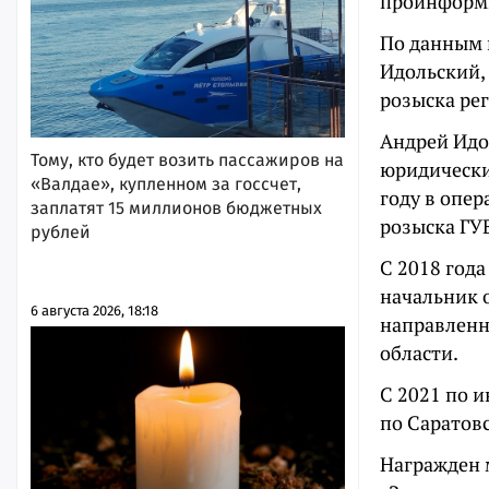
проинформи
По данным 
Идольский,
розыска рег
Андрей Идол
Тому, кто будет возить пассажиров на
юридически
«Валдае», купленном за госсчет,
году в опе
заплатят 15 миллионов бюджетных
розыска ГУ
рублей
С 2018 года
начальник 
6 августа 2026, 18:18
направленн
области.
С 2021 по 
по Саратовс
Награжден м