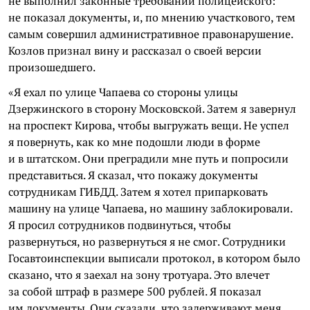
не выполнил законные требований полицейского:
не показал документы, и, по мнению участкового, тем
самым совершил административное правонарушение.
Козлов признал вину и рассказал о своей версии
произошедшего.
«Я ехал по улице Чапаева со стороны улицы
Дзержинского в сторону Московской. Затем я завернул
на проспект Кирова, чтобы выгружать вещи. Не успел
я повернуть, как ко мне подошли люди в форме
и в штатском. Они преградили мне путь и попросили
представиться. Я сказал, что покажу документы
сотрудникам ГИБДД. Затем я хотел припарковать
машину на улице Чапаева, но машину заблокировали.
Я просил сотрудников подвинуться, чтобы
развернуться, но развернуться я не смог. Сотрудники
Госавтоинспекции выписали протокол, в котором было
сказано, что я заехал на зону тротуара. Это влечет
за собой штраф в размере 500 рублей. Я показал
им документы. Они сказали, что задерживают меня,