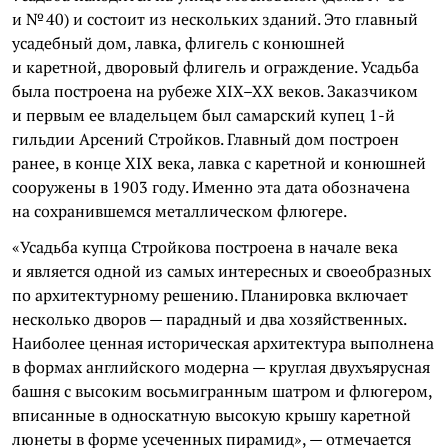
и № 40) и состоит из нескольких зданий. Это главный
усадебный дом, лавка, флигель с конюшней
и каретной, дворовый флигель и ограждение. Усадьба
была построена на рубеже XIX–XX веков. Заказчиком
и первым ее владельцем был самарский купец 1-й
гильдии Арсений Стройков. Главный дом построен
ранее, в конце XIX века, лавка с каретной и конюшней
сооружены в 1903 году. Именно эта дата обозначена
на сохранившемся металлическом флюгере.
«Усадьба купца Стройкова построена в начале века
и является одной из самых интересных и своеобразных
по архитектурному решению. Планировка включает
несколько дворов — парадный и два хозяйственных.
Наиболее ценная историческая архитектура выполнена
в формах английского модерна — круглая двухъярусная
башня с высоким восьмигранным шатром и флюгером,
вписанные в односкатную высокую крышу каретной
люнеты в форме усеченных пирамид», — отмечается