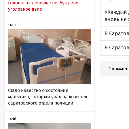
годовалая девочка: возбуждено
уголовное дело
«Каждый д
вновь не
14:33
В Сарато
В Сарато
1 коммен
Стало известно о состоянии
мальчика, который упал на козырёк
саратовского отдела полиции
14:16