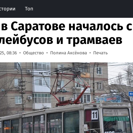
стории
Топ
 в Саратове началось с
лейбусов и трамваев
5, 08:36
Общество
Полина Аксёнова
Печать