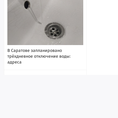
В Саратове запланировано
трёхдневное отключение воды:
адреса
13:54
Эксперты оценили, насколько мэр
Саратова заметен на медийном поле
Поволжья (глава гордумы по-
прежнему на дне)
Лента
Истории
Топ
Реклама
Контакт
13:53