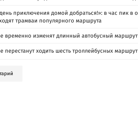
ень приключения домой добраться!»: в час пик в 
 ходят трамваи популярного маршрута
ве временно изменят длинный автобусный маршрут
ве перестанут ходить шесть троллейбусных маршру
тарий