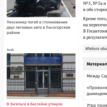
№ 5, № 5а и
в обе сторо
Кроме того,
Пенсионер погиб в столкновении
на пересеч
двух легковых авто в Лысогорском
В Госавтои
районе
в результат
#Работа об
14:45
Материал
Между Са
«Провонял
дымящемс
В Энгельсе в бассейне утонула
Утро пон