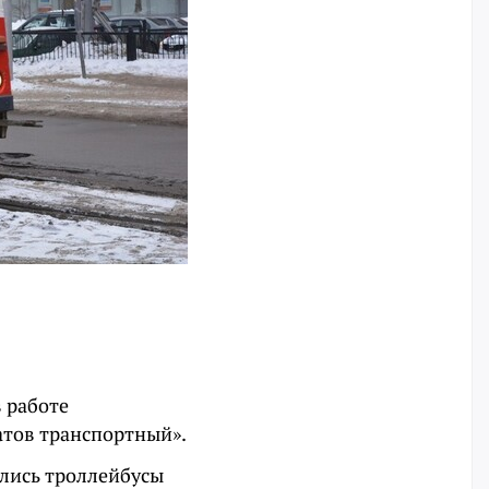
 работе
атов транспортный».
ились троллейбусы