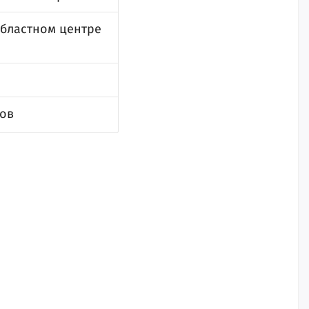
областном центре
тов