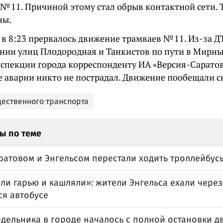
 № 11. Причиной этому стал обрыв контактной сети. 
ны.
 в 8:23 прервалось движение трамваев № 11. Из-за Д
ении улиц Плодородная и Танкистов по пути в Мирны
нспекции города корреспонденту ИА «Версия-Саратов
е аварии никто не пострадал. Движение пообещали с
щественного транспорта
ы по теме
ратовом и Энгельсом перестали ходить троллейбус
и гарью и кашляли»: жители Энгельса ехали через
я автобусе
едельника в городе началось с полной остановки 