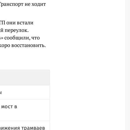
Транспорт не ходит
ТП они встали
й переулок.
» сообщили, что
коро восстановить.
ы
 мост в
движения трамваев