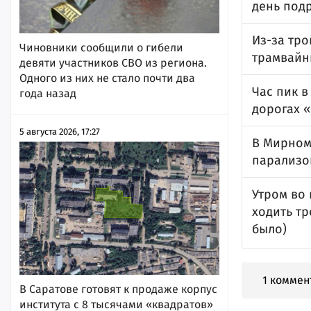
день под
Из-за тр
Чиновники сообщили о гибели
трамвайн
девяти участников СВО из региона.
Одного из них не стало почти два
Час пик в
года назад
дорогах 
5 августа 2026, 17:27
В Мирном
парализо
Утром во 
ходить тр
было)
1 коммен
В Саратове готовят к продаже корпус
института с 8 тысячами «квадратов»