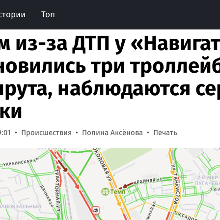
стории
Топ
м из-за ДТП у «Навига
новились три троллей
рута, наблюдаются с
ки
9:01
Происшествия
Полина Аксёнова
Печать