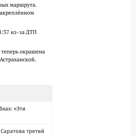
сных маршрута.
 закреплённом
8:37 из-за ДТП
я теперь окрашена
 Астраханской.
ках: «Эти
 Саратова третий