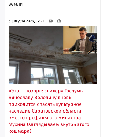
земли
5 августа 2026, 17:21
«Это — позор»: спикеру Госдумы
Вячеславу Володину вновь
приходится спасать культурное
наследие Саратовской области
вместо профильного министра
Мухина (заглядываем внутрь этого
кошмара)