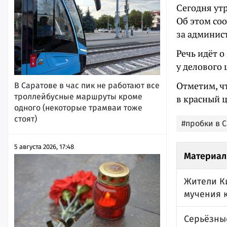
Сегодня утр
Об этом со
за админис
Речь идёт о
у делового 
Отметим, чт
В Саратове в час пик не работают все
троллейбусные маршруты кроме
в красный 
одного (некоторые трамваи тоже
стоят)
#пробки в 
5 августа 2026, 17:48
Материал
Жители К
мучения 
Серьёзные