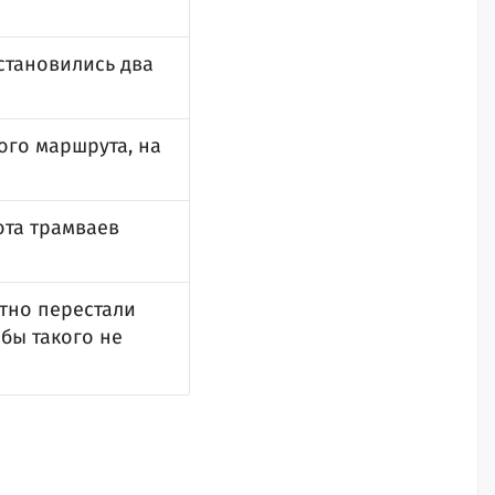
становились два
ого маршрута, на
ота трамваев
атно перестали
обы такого не