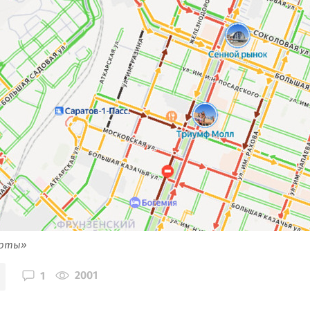
арты»
2001
1