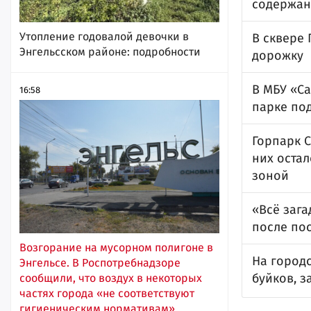
содержан
Утопление годовалой девочки в
В сквере
Энгельсском районе: подробности
дорожку
В МБУ «С
16:58
парке по
Горпарк С
них остал
зоной
«Всё зага
после по
Возгорание на мусорном полигоне в
На город
Энгельсе. В Роспотребнадзоре
буйков, з
сообщили, что воздух в некоторых
частях города «не соответствуют
гигиеническим нормативам»