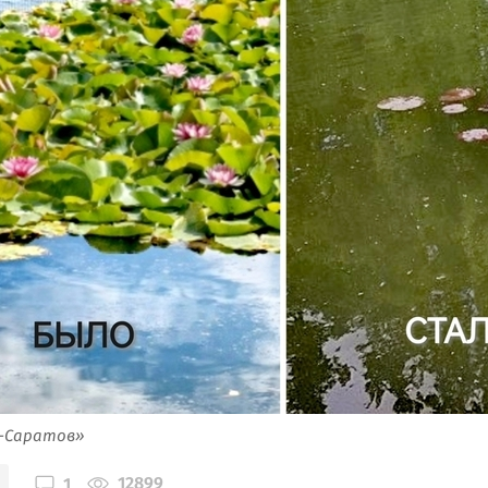
я-Саратов»
12899
1