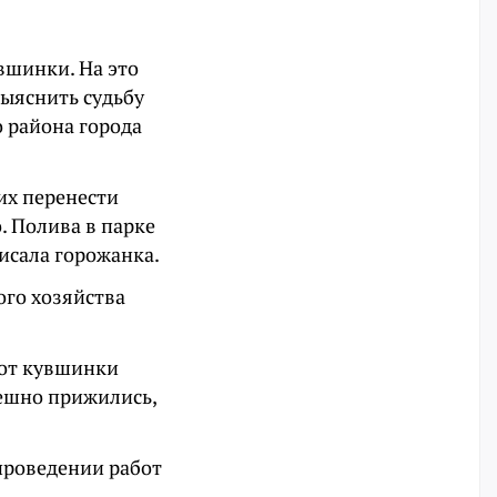
вшинки. На это
ыяснить судьбу
о района города
их перенести
. Полива в парке
исала горожанка.
ого хозяйства
бот кувшинки
пешно прижились,
проведении работ