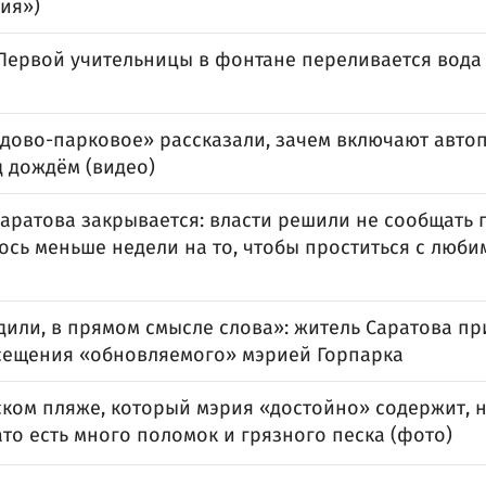
ия»)
 Первой учительницы в фонтане переливается вода 
адово-парковое» рассказали, зачем включают авто
д дождём (видео)
аратова закрывается: власти решили не сообщать 
ось меньше недели на то, чтобы проститься с люб
дили, в прямом смысле слова»: житель Саратова пр
сещения «обновляемого» мэрией Горпарка
ском пляже, который мэрия «достойно» содержит, н
ато есть много поломок и грязного песка (фото)