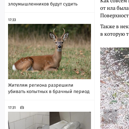
Как совсем 
злоумышленников будут судить
от ила была
Поверхност
17:33
Также в нек
в которую 
Жителям региона разрешили
убивать копытных в брачный период
17:31