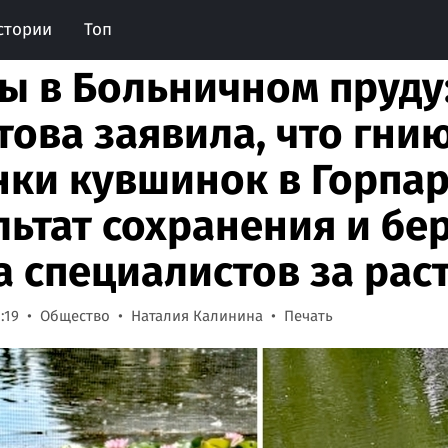
стории
Топ
ы в Больничном пруду
това заявила, что гн
нки кувшинок в Горпар
льтат сохранения и бе
а специалистов за рас
:19
Общество
Наталия Калинина
Печать