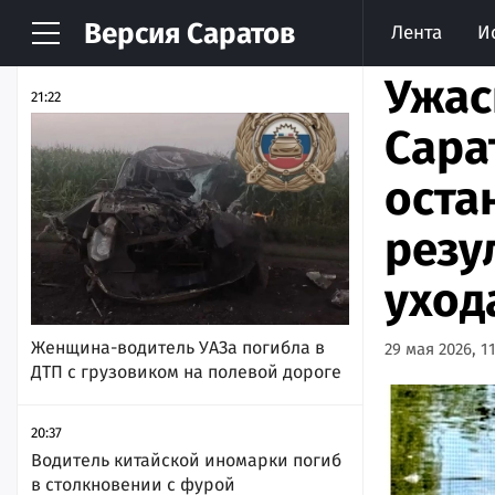
Версия
Саратов
Лента
И
НОВОСТИ
АРХИВ
Ужас
21:22
Сара
оста
резу
уход
Женщина-водитель УАЗа погибла в
29 мая 2026, 11
ДТП с грузовиком на полевой дороге
20:37
Водитель китайской иномарки погиб
в столкновении с фурой