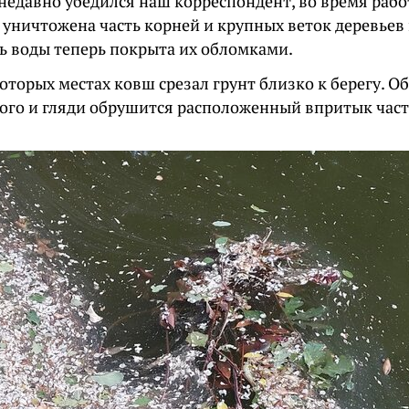
недавно убедился наш корреспондент, во время рабо
 уничтожена часть корней и крупных веток деревьев 
ь воды теперь покрыта их обломками.
оторых местах ковш срезал грунт близко к берегу. О
того и гляди обрушится расположенный впритык час