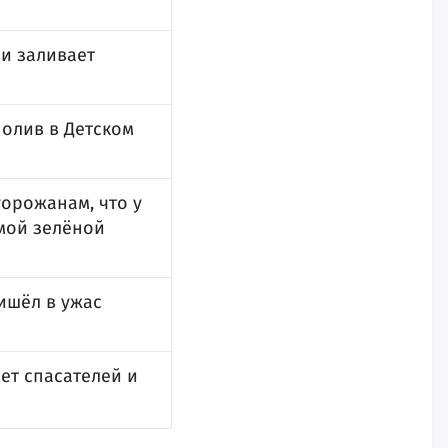
и заливает
полив в Детском
горожанам, что у
имой зелёной
ишёл в ужас
ет спасателей и