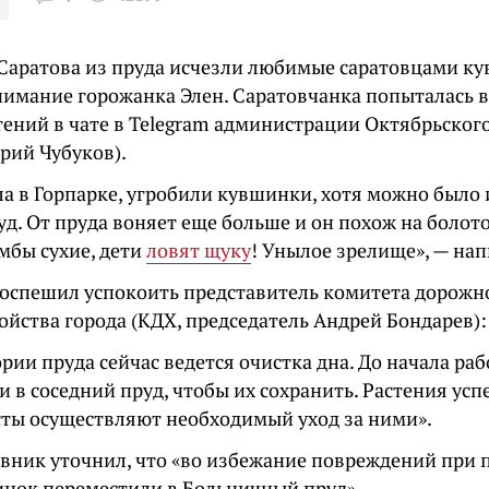
 Саратова из пруда исчезли любимые саратовцами ку
нимание горожанка Элен. Саратовчанка попыталась в
тений в чате в Telegram администрации Октябрьског
рий Чубуков).
ла в Горпарке, угробили кувшинки, хотя можно было 
уд. От пруда воняет еще больше и он похож на болото
умбы сухие, дети
ловят щуку
! Унылое зрелище», — нап
 поспешил успокоить представитель комитета дорожн
ойства города (КДХ, председатель Андрей Бондарев):
рии пруда сейчас ведется очистка дна. До начала ра
 в соседний пруд, чтобы их сохранить. Растения ус
сты осуществляют необходимый уход за ними».
вник уточнил, что «во избежание повреждений при 
инок переместили в Больничный пруд».