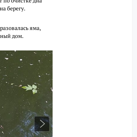
т по очистке дна
на берегу.
бразовалась яма,
тный дом.