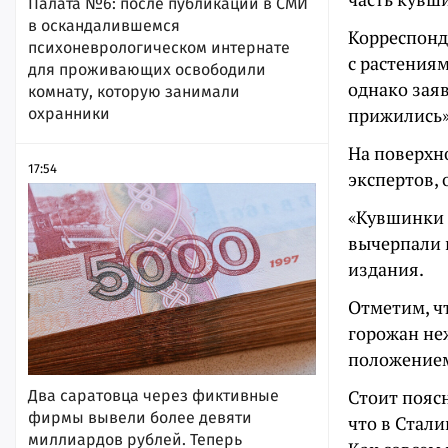
Палата №6: после публикации в СМИ
в оскандалившемся
Корреспонде
психоневрологическом интернате
с растения
для проживающих освободили
однако зая
комнату, которую занимали
прижились»
охранники
На поверхн
17:54
экспертов, 
«Кувшинки н
вычерпали 
издания.
Отметим, ч
горожан не
положением
Стоит поясн
Два саратовца через фиктивные
фирмы вывели более девяти
что в Стал
миллиардов рублей. Теперь