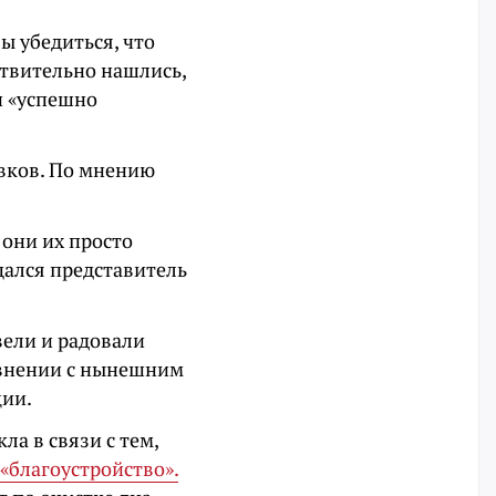
ы убедиться, что
ствительно нашлись,
и «успешно
овков. По мнению
 они их просто
щался представитель
вели и радовали
авнении с нынешним
ции.
а в связи с тем,
«благоустройство».