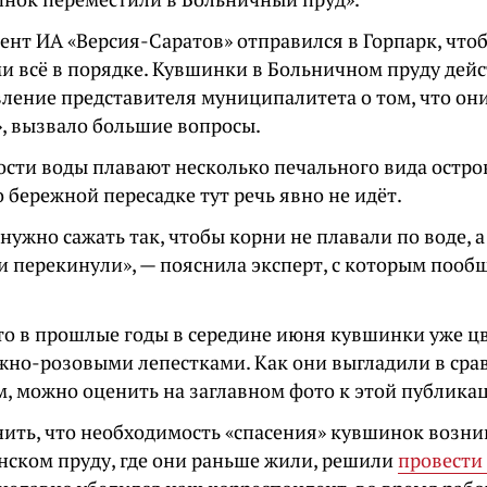
нт ИА «Версия-Саратов» отправился в Горпарк, чтоб
ми всё в порядке. Кувшинки в Больничном пруду дей
вление представителя муниципалитета о том, что он
, вызвало большие вопросы.
ости воды плавают несколько печального вида остр
о бережной пересадке тут речь явно не идёт.
ужно сажать так, чтобы корни не плавали по воде, а
и перекинули», — пояснила эксперт, с которым пооб
то в прошлые годы в середине июня кувшинки уже ц
жно-розовыми лепестками. Как они выгладили в ср
, можно оценить на заглавном фото к этой публика
ить, что необходимость «спасения» кувшинок возникл
инском пруду, где они раньше жили, решили
провести 