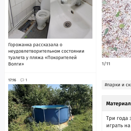
Горожанка рассказала о
неудовлетворительном состоянии
туалета у пляжа «Покорителей
1
/
11
Волги»
17:16
1
#парки и с
Материал
Три года
играть н