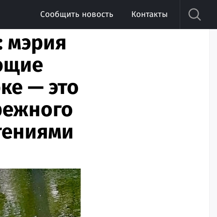
Сообщить новость
Контакты
: мэрия
иющие
ке — это
режного
тениями