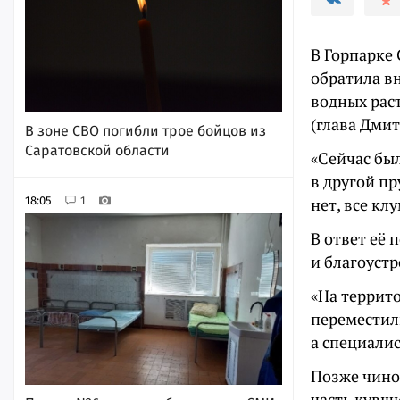
В Горпарке
обратила в
водных рас
(глава Дмит
В зоне СВО погибли трое бойцов из
Саратовской области
«Сейчас бы
в другой пр
18:05
1
нет, все кл
В ответ её
и благоустр
«На террито
переместили
а специали
Позже чино
часть кувш