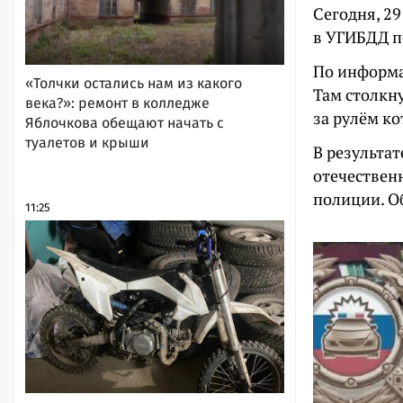
Сегодня, 29
в УГИБДД п
По информац
«Толчки остались нам из какого
Там столкну
века?»: ремонт в колледже
за рулём к
Яблочкова обещают начать с
туалетов и крыши
В результа
отечествен
полиции. О
11:25