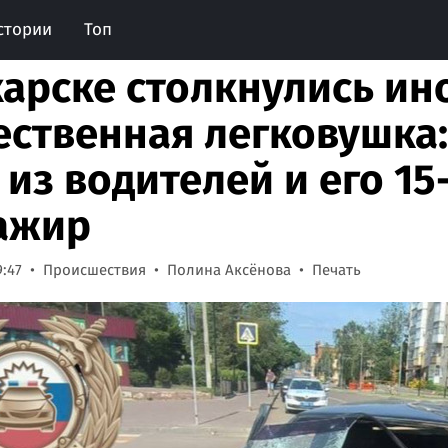
стории
Топ
карске столкнулись ин
ественная легковушка:
 из водителей и его 15
ажир
9:47
Происшествия
Полина Аксёнова
Печать