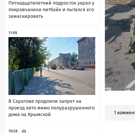
Пятнадцатилетний подросток украл у
покровчанина питбайк и пытался его
замаскировать
11:09
В Саратове продлили запрет на
проезд авто мимо полуразрушенного
1 коммен
дома на Крымской
10:58