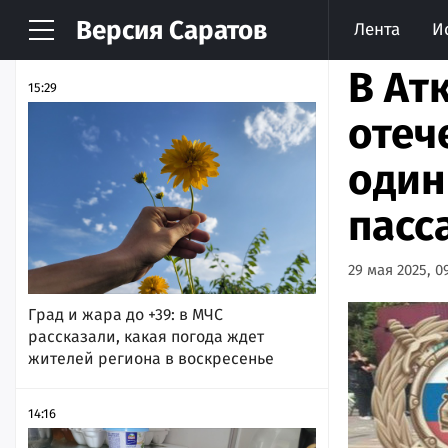
Версия
Саратов
Лента
И
НОВОСТИ
АРХИВ
В Ат
15:29
отеч
один
пасс
29 мая 2025, 0
Град и жара до +39: в МЧС
рассказали, какая погода ждет
жителей региона в воскресенье
14:16