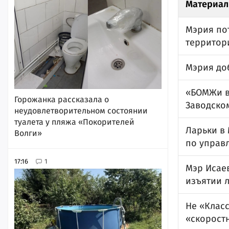
Материал
Мэрия по
территор
Мэрия до
«БОМЖи ве
Горожанка рассказала о
Заводско
неудовлетворительном состоянии
туалета у пляжа «Покорителей
Ларьки в
Волги»
по управ
17:16
1
Мэр Исае
изъятии 
Не «Класс
«скорост