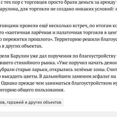
, с тех пор с торговцев просто брали деньги за аренду
арулина, для торговли не создано никаких условий: н
рговцами провели ещё несколько встреч, по итогам 
то «хаотичная ларёчная и палаточная торговля в цен
то пережитки прошлого». Территорию решили благоус
 в других объектах.
преля Барулин уже дал поручения по благоустройству
ывшего стихийного рынка. «Уже поручил начать демо
убрали старые ларьки, открылись зелёные зоны. Счит
 высадить цветы. В дальнейшем заменим асфальт на 
. Однако прежде чем заниматься благоустройством н
тегорию общего пользования.
ов, гаражей и других объектов