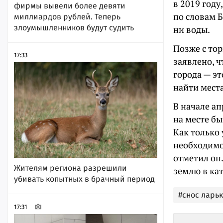
в 2019 году
фирмы вывели более девяти
по словам Б
миллиардов рублей. Теперь
злоумышленников будут судить
ни воды.
Позже с то
17:33
заявлено, ч
города — э
найти места
В начале а
на месте б
Как только 
необходимо
отметил он
Жителям региона разрешили
землю в ка
убивать копытных в брачный период
#снос ларьк
17:31