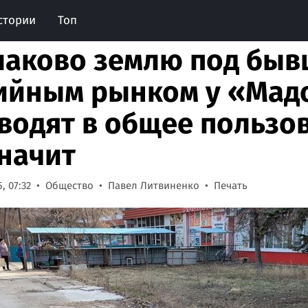
стории
Топ
лаково землю под бы
ийным рынком у «Ма
водят в общее пользов
значит
, 07:32
Общество
Павел Литвиненко
Печать