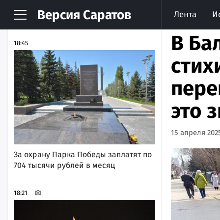
Версия
Саратов
Лента
И
НОВОСТИ
АРХИВ
В Ба
18:45
стих
пере
это 
15 апреля 2025
За охрану Парка Победы заплатят по
704 тысячи рублей в месяц
18:21