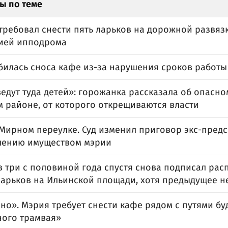
ы по теме
требовал снести пять ларьков на дорожной развяз
ией ипподрома
билась сноса кафе из-за нарушения сроков работы
дут туда детей»: горожанка рассказала об опасно
м районе, от которого открещиваются власти
 Мирном переулке. Суд изменил приговор экс-пред
лению имуществом мэрии
в три с половиной года спустя снова подписал ра
ларьков на Ильинской площади, хотя предыдущее н
но». Мэрия требует снести кафе рядом с путями б
ного трамвая»