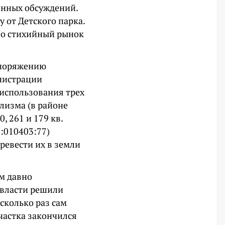
енных обсуждений.
у от Детского парка.
 но стихийный рынок
споряжению
нистрации
 использования трех
лизма (в районе
, 261 и 179 кв.
0:010403:77)
ревести их в земли
ам давно
 власти решили
сколько раз сам
участка закончился