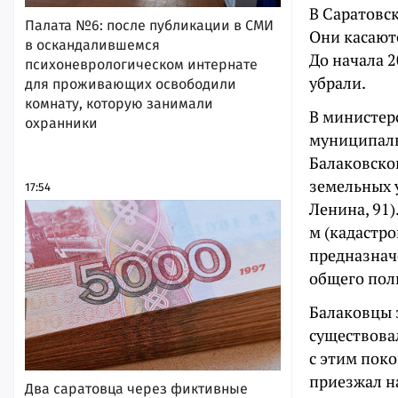
В Саратовс
Палата №6: после публикации в СМИ
Они касаютс
в оскандалившемся
До начала 2
психоневрологическом интернате
убрали.
для проживающих освободили
комнату, которую занимали
В министер
охранники
муниципаль
Балаковско
земельных 
17:54
Ленина, 91)
м (кадастро
предназнач
общего пол
Балаковцы 
существова
с этим поко
приезжал на
Два саратовца через фиктивные