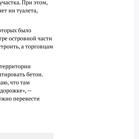
 участка. При этом,
ет ни туалета,
которых было
тре островной части
троить, а торговцам
 территории
нтировать бетон.
аю, что там
дорожке», —
ужно перевести