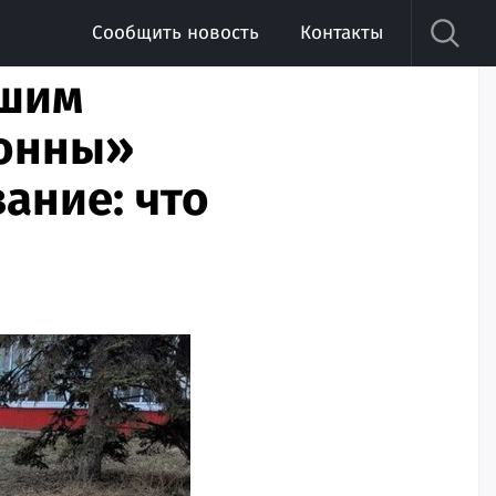
Сообщить новость
Контакты
вшим
донны»
ание: что