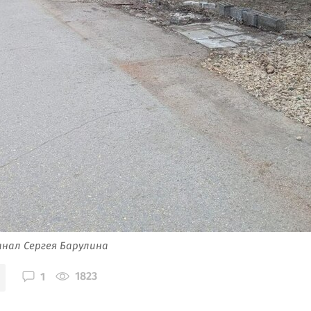
анал Сергея Барулина
1823
1