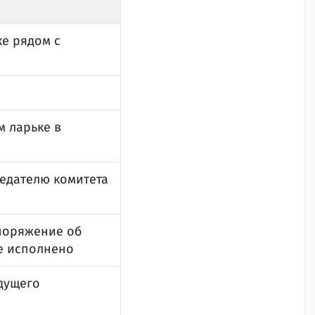
ке рядом с
м ларьке в
седателю комитета
споряжение об
е исполнено
удущего