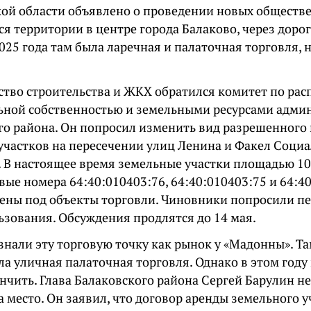
кой области объявлено о проведении новых обществ
я территории в центре города Балаково, через дорог
025 года там была ларечная и палаточная торговля,
ство строительства и ЖКХ обратился комитет по ра
ной собственностью и земельными ресурсами адми
го района. Он попросил изменить вид разрешенного
участков на пересечении улиц Ленина и Факел Социа
. В настоящее время земельные участки площадью 100
вые номера 64:40:010403:76, 64:40:010403:75 и 64:4
ены под объекты торговли. Чиновники попросили пе
ьзования. Обсуждения продлятся до 14 мая.
знали эту торговую точку как рынок у «Мадонны». Т
ла уличная палаточная торговля. Однако в этом году
нчить. Глава Балаковского района Сергей Барулин не
 место. Он заявил, что договор аренды земельного 