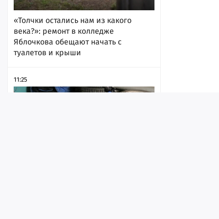
«Толчки остались нам из какого
века?»: ремонт в колледже
Яблочкова обещают начать с
туалетов и крыши
11:25
Лента
Истории
Топ
Реклама
Контакт
© ИА «Версия-Саратов», 2026
Пятнадцатилетний подросток украл у
покровчанина питбайк и пытался его
Учредители — Фонд «Перспектива».
замаскировать
Регистрационный номер ИА № ФС 77 - 79097 от 15.09.2020 г. Выд