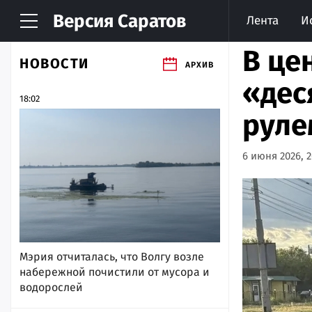
Версия
Саратов
Лента
И
В це
НОВОСТИ
АРХИВ
«дес
18:02
руле
6 июня 2026, 2
Мэрия отчиталась, что Волгу возле
набережной почистили от мусора и
водорослей