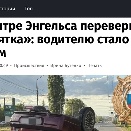
стории
Топ
нтре Энгельса перевер
ятка»: водителю стало
м
0:49
Происшествия
Ирина Бутенко
Печать