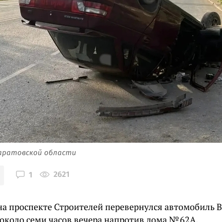
Саратовской области
2621
1
 на проспекте Строителей перевернулся автомобиль 
около семи часов вечера напротив дома № 62А.