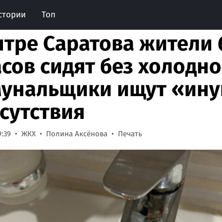
стории
Топ
нтре Саратова жители 
асов сидят без холодно
унальщики ищут «ину
тсутствия
9:39
ЖКХ
Полина Аксёнова
Печать