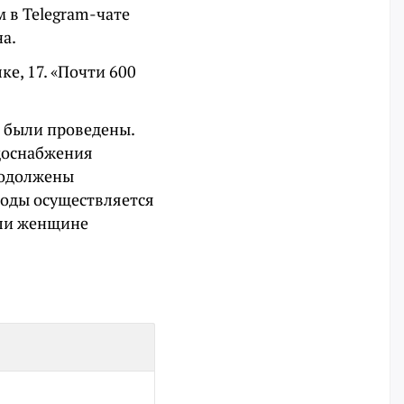
м в Telegram-чате
а.
ке, 17. «Почти 600
ы были проведены.
одоснабжения
родолжены
воды осуществляется
или женщине