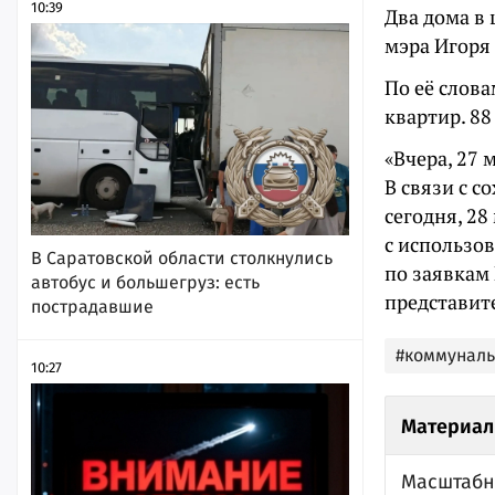
10:39
Два дома в 
мэра Игоря
По её слова
квартир. 88
«Вчера, 27
В связи с 
сегодня, 2
с использо
В Саратовской области столкнулись
по заявкам
автобус и большегруз: есть
представит
пострадавшие
#коммунал
10:27
Материал
Масштабн