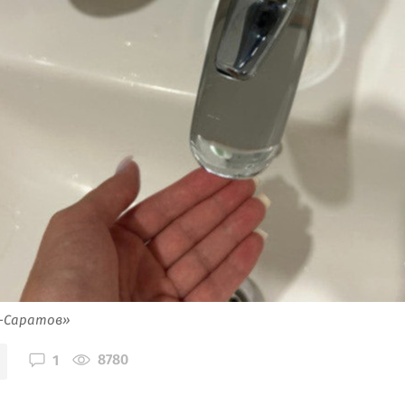
я-Саратов»
8780
1