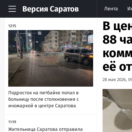
Версия
Саратов
Лента
И
НОВОСТИ
АРХИВ
В це
12:15
88 ч
комм
её о
28 мая 2026, 0
Подросток на питбайке попал в
больницу после столкновения с
иномаркой в центре Саратова
11:19
Жительница Саратова отправила