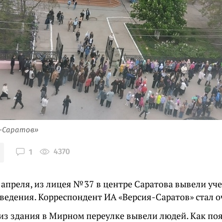
я-Саратов»
4370
1
 апреля, из лицея № 37 в центре Саратова вывели уч
аведения. Корреспондент ИА «Версия-Саратов» стал о
 из здания в Мирном переулке вывели людей. Как п