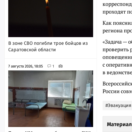
корреспонд
проходят по
Как поясни
региона пр
«Задача — о
В зоне СВО погибли трое бойцов из
проверить 
Саратовской области
оповещения
с оператив
7 августа 2026, 18:05
1
в ведомстве
Всероссийс
России совм
#Эвакуация
Материал