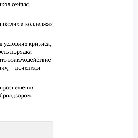
школ сейчас
 школах и колледжах
в условиях кризиса,
сть порядка
ать взаимодействие
и», — пояснили
нпросвещения
обрнадзором.