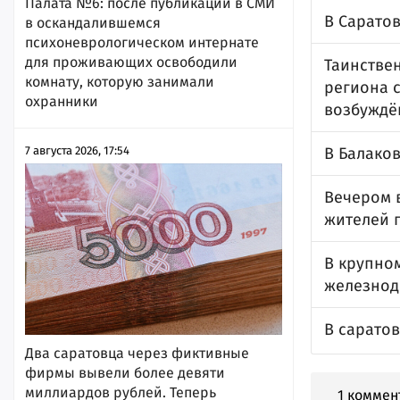
Палата №6: после публикации в СМИ
В Сарато
в оскандалившемся
психоневрологическом интернате
для проживающих освободили
Таинстве
комнату, которую занимали
региона 
охранники
возбуждён
В Балако
7 августа 2026, 17:54
Вечером 
жителей 
В крупно
железнод
В саратов
Два саратовца через фиктивные
фирмы вывели более девяти
миллиардов рублей. Теперь
1 коммен