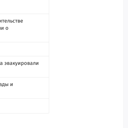
ительстве
ли о
та эвакуировали
ады и