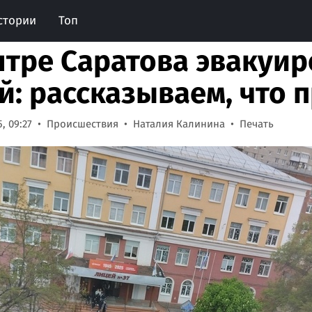
стории
Топ
нтре Саратова эвакуи
й: рассказываем, что 
, 09:27
Происшествия
Наталия Калинина
Печать