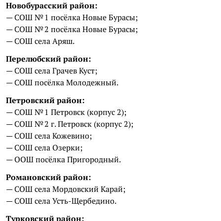
Новобурасский район:
— СОШ № 1 посёлка Новые Бурасы;
— СОШ № 2 посёлка Новые Бурасы;
— СОШ села Аряш.
Перелюбский район:
— СОШ села Грачев Куст;
— СОШ посёлка Молодежный.
Петровский район:
— СОШ № 1 Петровск (корпус 2);
— СОШ № 2 г. Петровск (корпус 2);
— СОШ села Кожевино;
— СОШ села Озерки;
— ООШ посёлка Пригородный.
Романовский район:
— СОШ села Мордовский Карай;
— СОШ села Усть-Щербедино.
Турковский район: