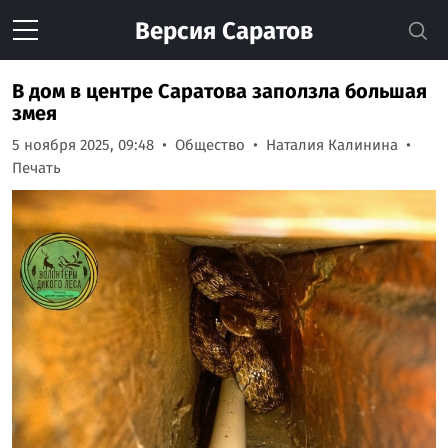
Версия
Саратов
В дом в центре Саратова заползла большая
змея
5 ноября 2025, 09:48
Общество
Наталия Калинина
Печать