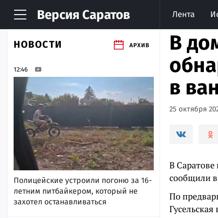
Версия
Саратов
Лента
И
В до
НОВОСТИ
АРХИВ
обна
12:46
в ва
25 октября 202
В Саратове
сообщили в
Полицейские устроили погоню за 16-
летним питбайкером, который не
По предвар
захотел останавливаться
Гусельская 