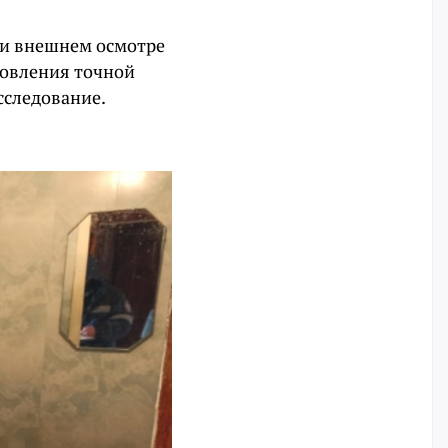
ри внешнем осмотре
новления точной
сследование.