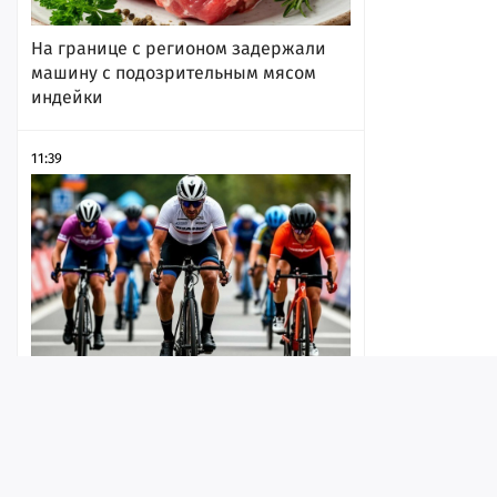
На границе с регионом задержали
машину с подозрительным мясом
индейки
11:39
Из-за соревнований по
велосипедному спорту в выходной
день ограничат движение в районе
Лента
Истории
Топ
Реклама
Контакт
набережной