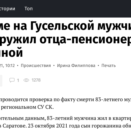
стории
Топ
ме на Гусельской мужч
ружил отца-пенсионе
нной
1, 10:12
Происшествия
Ирина Филиппова
Печать
1278
1
 проводится проверка по факту смерти 83-летнего м
 региональном СУ СК.
ительным данным, 83-летний мужчина жил в квартир
в Саратове. 23 октября 2021 года сын горожанина об