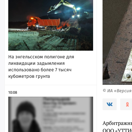
На энгельсском полигоне для
ликвидации задымления
использовано более 7 тысяч
кубометров грунта
© ИА «Верси
10:08
Арбитражны
ООО «УТТИС