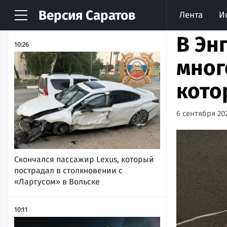
Версия
Саратов
Лента
И
НОВОСТИ
АРХИВ
В Эн
10:26
мног
кото
6 сентября 202
Скончался пассажир Lexus, который
пострадал в столкновении с
«Ларгусом» в Вольске
10:11