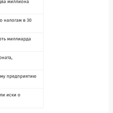
два миллиона
о налогам в 30
рть миллиарда
рната,
ому предприятию
ли иски о