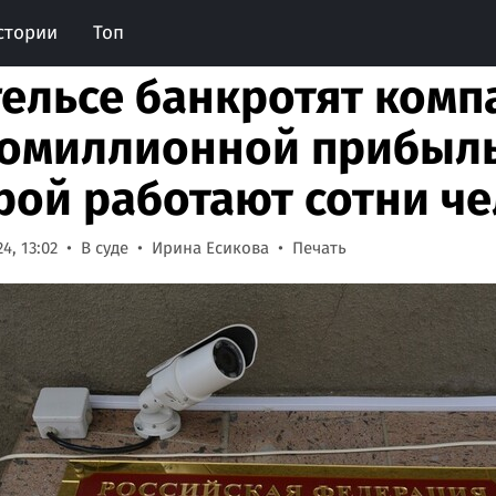
стории
Топ
гельсе банкротят комп
омиллионной прибыль
рой работают сотни ч
4, 13:02
В суде
Ирина Есикова
Печать