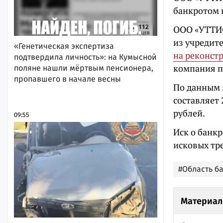
банкротом 
ООО «УТТИС
из учредит
«Генетическая экспертиза
на реконст
подтвердила личность»: на Кумысной
компания п
поляне нашли мёртвым пенсионера,
пропавшего в начале весны
По данным 
составляет 
рублей.
09:55
Иск о банк
исковых тр
#Область б
Материал