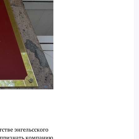
тстве энгельсского
 признать компанию