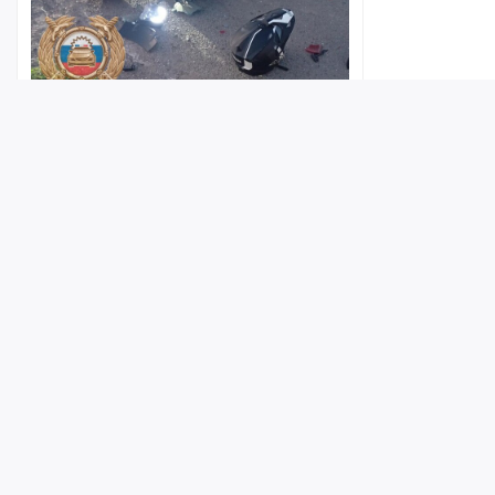
За день на дорогах региона в ДТП
пострадали пешеход,
велосипедистка и юный мотоциклист
Лента
Истории
Топ
Реклама
Контакт
09:30
© ИА «Версия-Саратов», 2026
Учредители — Фонд «Перспектива».
Регистрационный номер ИА № ФС 77 - 79097 от 15.09.2020 г. Выд
надзору в сфере связи, информационных технологий и массовы
Главный редактор: Радин А. В.
Адрес редакции и издателя: 410056, г. Саратов, Мирный переулок,
Над Саратовской областью и ещё 17