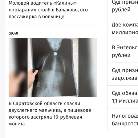
Суд приз
Молодой водитель «Калины»
рублей
протаранил столб в Балаково, его
пассажирка в больнице
Две компа
миллионо
09:49
В Энгель
рублей
Суд приз
задолжав
Суд обяз
1,1 милли
В Саратовской области спасли
двухлетнего мальчика, в пищеводе
Налогова
которого застряла 10-рублёвая
банкротс
монета