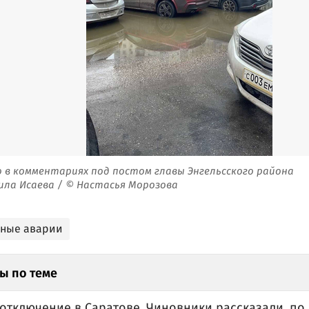
 в комментариях под постом главы Энгельсского района
ила Исаева / © Настасья Морозова
ьные аварии
ы по теме
отключение в Саратове. Чиновники рассказали, по