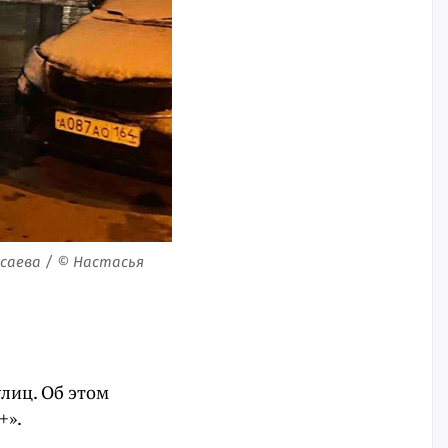
саева / © Настасья
улиц. Об этом
+».