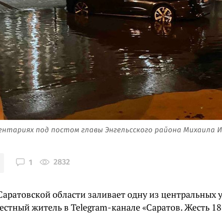
нтариях под постом главы Энгельсского района Михаила И
2832
1
Саратовской области заливает одну из центральных 
естный житель в Telegram-канале «Саратов. Жесть 18