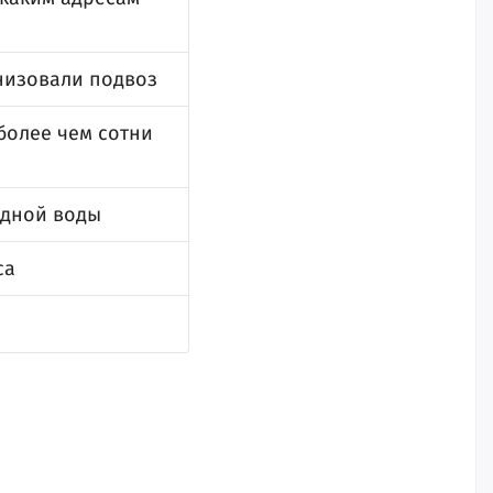
низовали подвоз
более чем сотни
одной воды
са