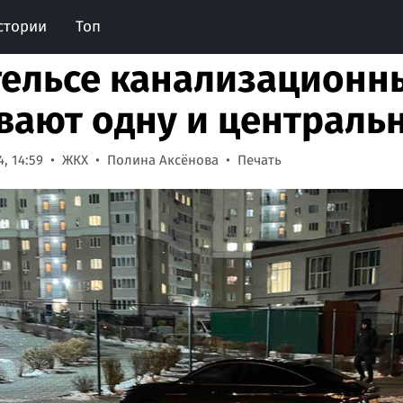
стории
Топ
гельсе канализационн
вают одну и централь
, 14:59
ЖКХ
Полина Аксёнова
Печать