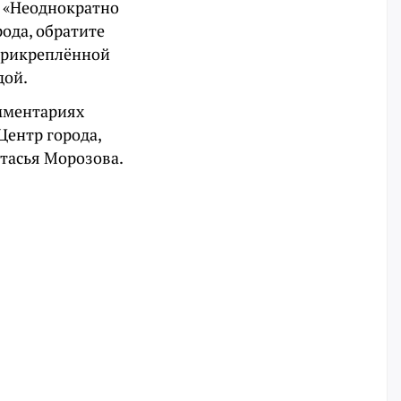
. «Неоднократно
ода, обратите
 прикреплённой
дой.
мментариях
Центр города,
стасья Морозова.