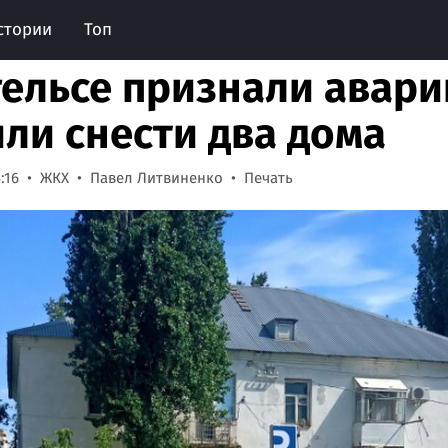
стории
Топ
гельсе признали авар
ли снести два дома
:16
ЖКХ
Павел Литвиненко
Печать