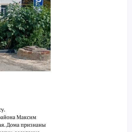
у.
 района Максим
ая. Дома признаны