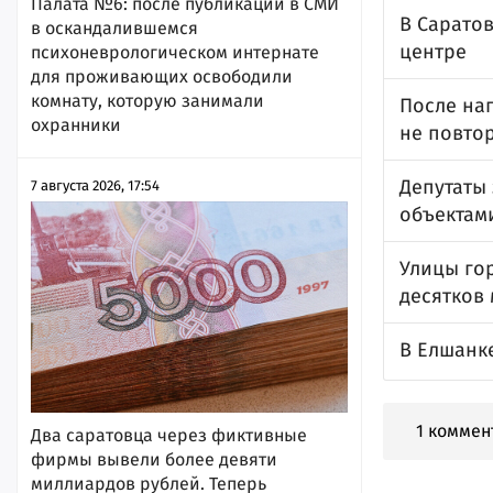
Палата №6: после публикации в СМИ
В Саратов
в оскандалившемся
центре
психоневрологическом интернате
для проживающих освободили
комнату, которую занимали
После на
охранники
не повто
Депутаты 
7 августа 2026, 17:54
объектами
Улицы гор
десятков 
В Елшанк
1 коммен
Два саратовца через фиктивные
фирмы вывели более девяти
миллиардов рублей. Теперь