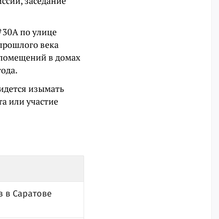
ссии, заседание
 30А по улице
 прошлого века
 помещений в домах
года.
ридется изымать
та или участие
в в Саратове