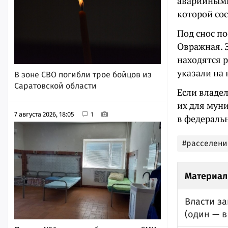
аварийными
которой сос
Под снос п
Овражная. 
находятся 
указали на 
В зоне СВО погибли трое бойцов из
Саратовской области
Если владел
их для мун
7 августа 2026, 18:05
1
в федераль
#расселени
Материал
Власти за
(один — в