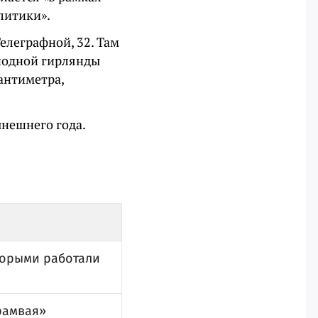
литики».
елеграфной, 32. Там
диодной гирлянды
сантиметра,
ынешнего года.
торыми работали
рамвая»