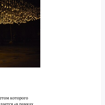
етом которого
елается «в рамках