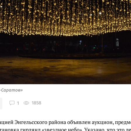
я-Саратов»
1858
1
цией Энгельсского района объявлен аукцион, предм
тановка гирлянд «звездное небо». Указано, что это д