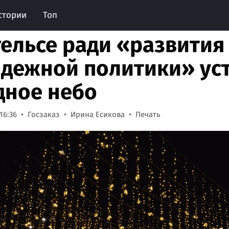
стории
Топ
гельсе ради «развития
дежной политики» ус
дное небо
16:36
Госзаказ
Ирина Есикова
Печать