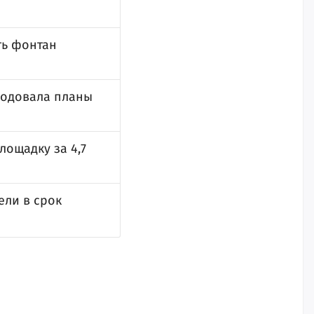
ть фонтан
родовала планы
ощадку за 4,7
ели в срок