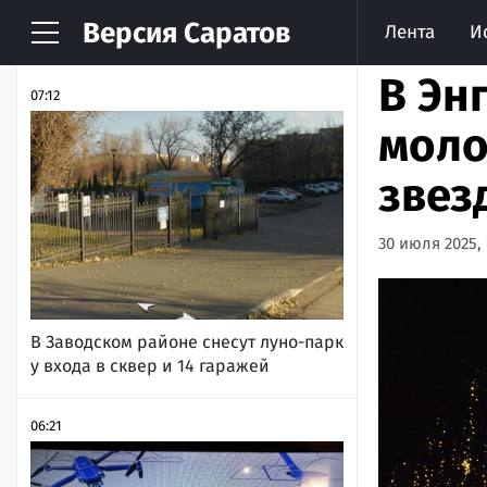
Версия
Саратов
Лента
И
НОВОСТИ
АРХИВ
В Эн
07:12
моло
звез
30 июля 2025, 
В Заводском районе снесут луно-парк
у входа в сквер и 14 гаражей
06:21