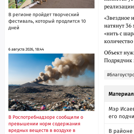
реализации
В регионе пройдет творческий
«Звездное н
фестиваль, который продлится 10
натянут 36
дней
«нить с шар
количество 
6 августа 2026, 18:44
Объект нужн
Подрядчик м
#благоустр
Материал
Мэр Исае
его подч
В Роспотребнадзоре сообщили о
превышении норм содержания
вредных веществ в воздухе в
В районе