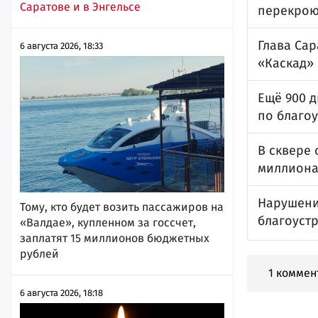
Саратове и в Энгельсе
перекрою
Глава Сар
6 августа 2026, 18:33
«Каскад»
Ещё 900 
по благоу
В сквере
миллиона
Нарушени
Тому, кто будет возить пассажиров на
благоуст
«Валдае», купленном за госсчет,
заплатят 15 миллионов бюджетных
рублей
1 коммен
6 августа 2026, 18:18