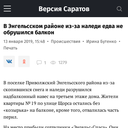
Версия
Саратов
В Энгельсском районе из-за наледи едва не
обрушился балкон
13 января 2019, 15:48
Происшествия
Ирина Бутенко
Печать
1279
1
В поселке Приволжский Энгельсского района из-за
скопившихся снега и наледи разрушился
надбалконный навес на третьем этаже дома. Жители
квартиры № 19 по улице Щорса остались без
«козырька» на балконе, кроме того, отвалилась часть
перил.
На место прибыли сотрудники «Энгельс-Спаса». Они