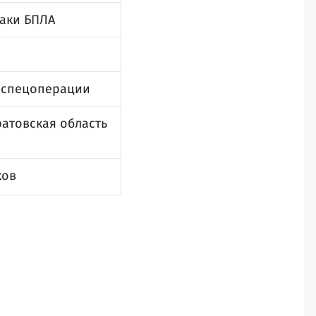
таки БПЛА
е спецоперации
ратовская область
ков