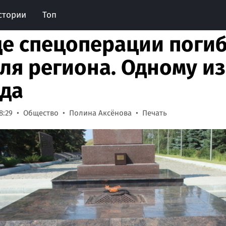
стории
Топ
де спецоперации поги
ля региона. Одному из
ода
8:29
Общество
Полина Аксёнова
Печать