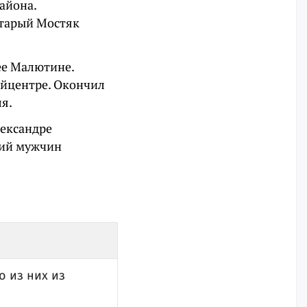
айона.
 Старый Мостяк
ее Малютине.
айцентре. Окончил
я.
лександре
фий мужчин
о из них из