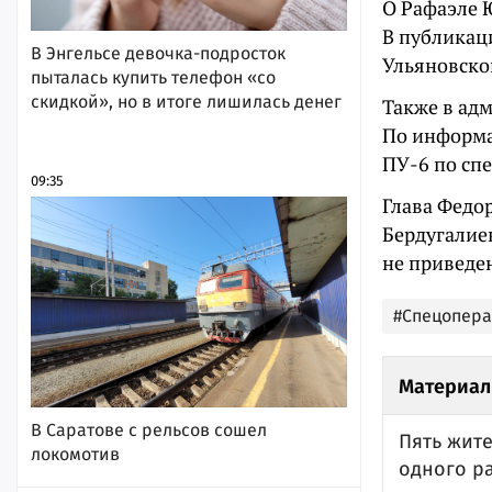
О Рафаэле 
В публикаци
В Энгельсе девочка-подросток
Ульяновской
пыталась купить телефон «со
скидкой», но в итоге лишилась денег
Также в ад
По информа
ПУ-6 по сп
09:35
Глава Федо
Бердугалие
не приведе
#Спецопер
Материал
В Саратове с рельсов сошел
Пять жите
локомотив
одного р