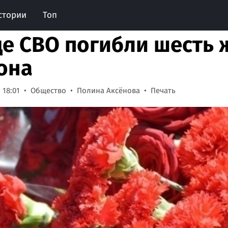
стории
Топ
де СВО погибли шесть 
она
 18:01
Общество
Полина Аксёнова
Печать