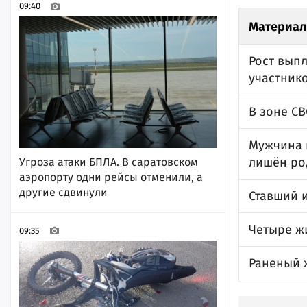
09:40
Материал
Рост вып
участнико
В зоне С
Мужчина 
лишён ро
Угроза атаки БПЛА. В саратовском
аэропорту одни рейсы отменили, а
другие сдвинули
Ставший 
Четыре ж
09:35
Раненый 