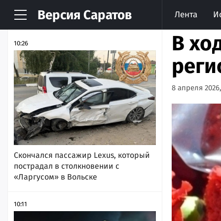
Версия
Саратов
Лента
И
НОВОСТИ
АРХИВ
В хо
10:26
реги
8 апреля 2026,
Скончался пассажир Lexus, который
пострадал в столкновении с
«Ларгусом» в Вольске
10:11