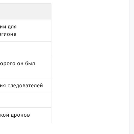
ии для
егионе
торого он был
ция следователей
акой дронов