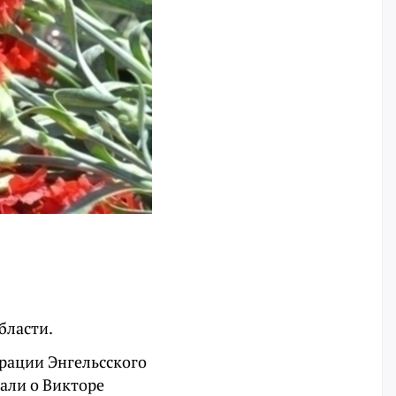
бласти.
рации Энгельсского
али о Викторе