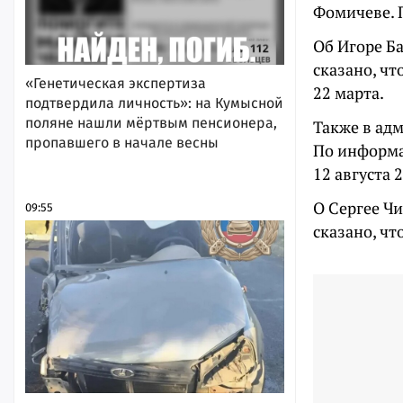
Фомичеве. 
Об Игоре Б
сказано, чт
«Генетическая экспертиза
22 марта.
подтвердила личность»: на Кумысной
поляне нашли мёртвым пенсионера,
Также в ад
пропавшего в начале весны
По информац
12 августа 
О Сергее Ч
09:55
сказано, чт