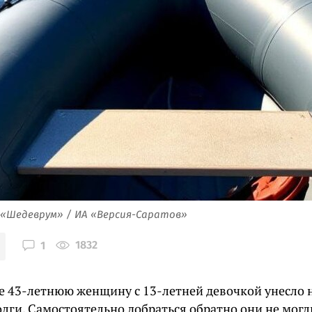
 «Шедеврум» / ИА «Версия-Саратов»
1832
1
е 43-летнюю женщину с 13-летней девочкой унесло 
олги. Самостоятельно добраться обратно они не могл