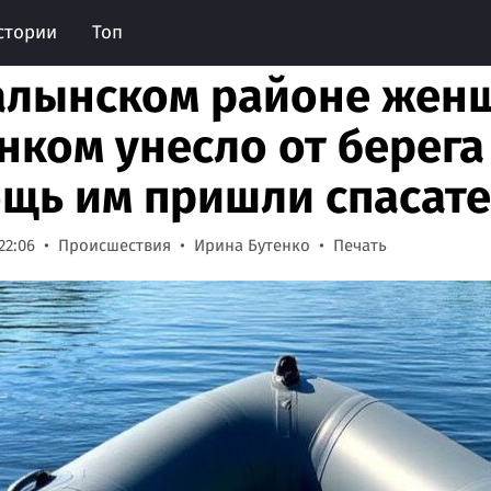
стории
Топ
алынском районе жен
нком унесло от берега 
щь им пришли спасат
22:06
Происшествия
Ирина Бутенко
Печать