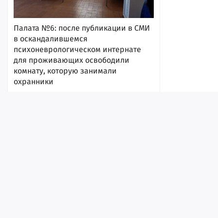
Палата №6: после публикации в СМИ
в оскандалившемся
психоневрологическом интернате
для проживающих освободили
комнату, которую занимали
охранники
7 августа 2026, 17:54
Лента
Истории
Топ
Реклама
Контакт
© ИА «Версия-Саратов», 2026
Учредители — Фонд «Перспектива».
Регистрационный номер ИА № ФС 77 - 79097 от 15.09.2020 г. Выд