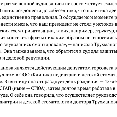
е размещенной аудиозаписи не соответствует смысл
Я пыталась донести до собеседника, что политика д
 единственно правильная. В обсуждаемом моменте ра
нести мысль, что наш президент не стоял у истоков
ких схем приватизации, таких, например, структур,
из контекста фразы никаким образом не относились 
о звукозапись смонтирована», — написала Трухманов
. Она также заявила, что обратится в суд для защиты
а и деловой репутации.
анова является действующим депутатом горсовета в
ультом в ООО «Клиника педиатрии и детской стомат
». В пятницу она отпразднует день рождения — 45-л
 СГАП (ныне — СГЮА), затем долгое время работала в
уде. О себе она говорила, что осуществляет руково
диатрии и детской стоматологии доктора Трухманова