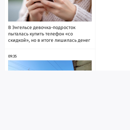
В Энгельсе девочка-подросток
пыталась купить телефон «со
скидкой», но в итоге лишилась денег
09:35
Лента
Истории
Топ
Реклама
Контакт
В Саратове с рельсов сошел
© ИА «Версия-Саратов», 2026
локомотив