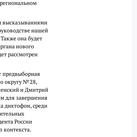
в региональном
ми высказываниями
руководстве нашей
 Также она будет
органа нового
дет рассмотрен
ет предвыборная
о округу № 28,
пенский и Дмитрий
ом для завершения
на диктофон, среди
бительных
дента России
з контекста.