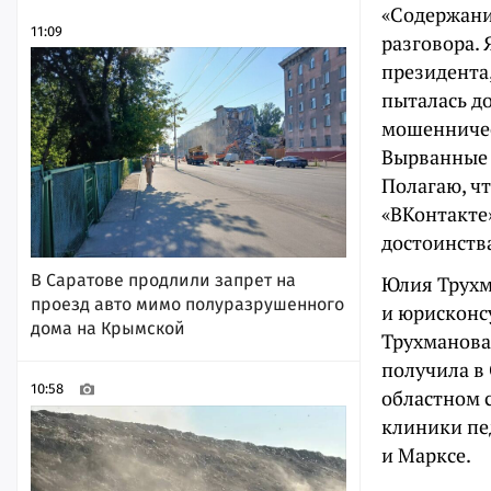
«Содержани
11:09
разговора. 
президента,
пыталась до
мошенничес
Вырванные 
Полагаю, чт
«ВКонтакте»
достоинств
В Саратове продлили запрет на
Юлия Трухм
проезд авто мимо полуразрушенного
и юрисконс
дома на Крымской
Трухманова
получила в
10:58
областном с
клиники пе
и Марксе.