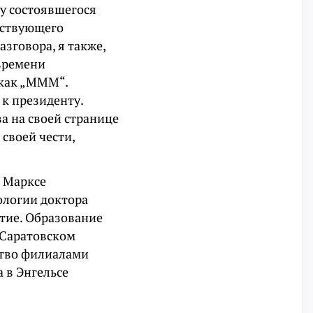
у состоявшегося
ействующего
зговора, я также,
 времени
 как „МММ“.
к президенту.
а на своей странице
 своей чести,
 Марксе
ологии доктора
етие. Образование
 Саратовском
дство филиалами
 в Энгельсе