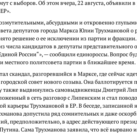
мут с выборов. Об этом вчера, 22 августа, объявили 
ЕР».
 возмутительными, абсурдными и откровенно глупы
овета депутатов города Маркса Юлии Трухмановой о 
нято решение о ее исключении из партии и фракции.
из числа кандидатов в депутаты представительного 
Единой России“», — сообщили единороссы. Вопрос бу
ии местного политсовета партии в ближайшее время.
ал скандал, разгоревшийся в Марксе, где сейчас ид
городской совет нового созыва. Она баллотируется п
у также выдвинулись самовыдвиженцы Дмитрий Ли
ложенный в сеть разговор с Липенским и стал повод
й карьеры Трухмановой в ЕР. В беседе, записанной 
ухманова допустила ряд сомнительных и даже оскор
ий, предположительно, в адрес действующего прези
утина. Сама Трухманова заявила, что всё вырвано и