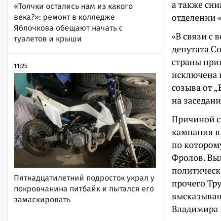
а также сни
«Толчки остались нам из какого
отделении «
века?»: ремонт в колледже
Яблочкова обещают начать с
«В связи с
туалетов и крыши
депутата С
страны при
11:25
исключена 
созыва от „
на заседан
Причиной ст
кампания в 
по котором
Фролов. Вы
политическо
Пятнадцатилетний подросток украл у
прочего Тр
покровчанина питбайк и пытался его
высказыван
замаскировать
Владимира П