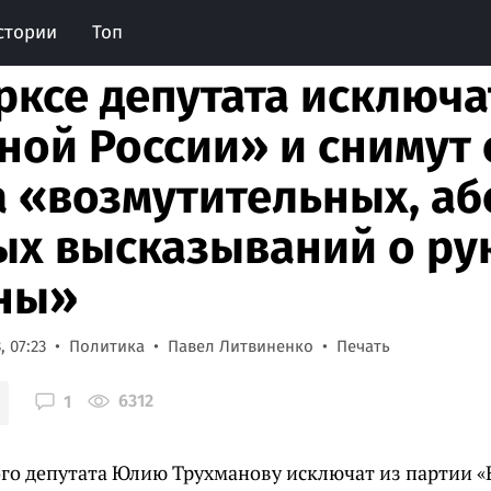
стории
Топ
рксе депутата исключа
ной России» и снимут
а «возмутительных, аб
ых высказываний о ру
ны»
, 07:23
Политика
Павел Литвиненко
Печать
6312
1
го депутата Юлию Трухманову исключат из партии «Е