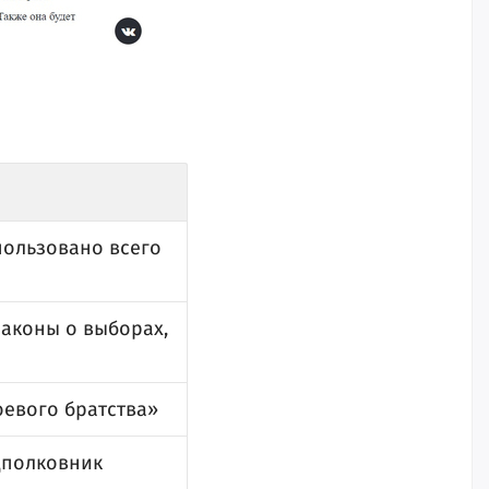
пользовано всего
законы о выборах,
оевого братства»
дполковник