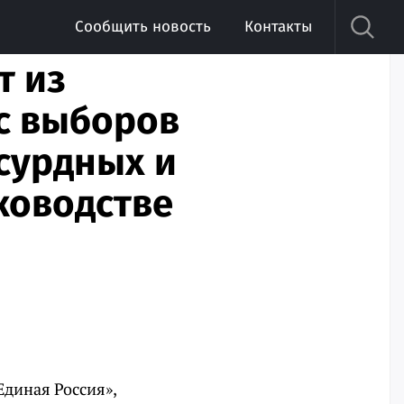
Сообщить новость
Контакты
т из
 с выборов
сурдных и
ководстве
диная Россия»,