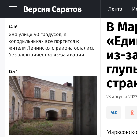
Версия
Саратов
Лента
И
НОВОСТИ
АРХИВ
В Ма
14:16
«На улице 40 градусов, в
«Еди
холодильниках все портится»:
жители Ленинского района остались
из-з
без электричества из-за аварии
глуп
13:44
стра
23 августа 2023
Марксовско